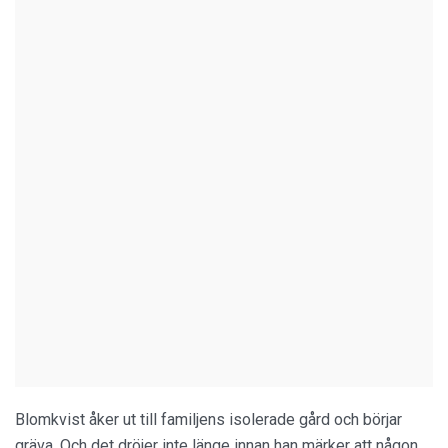
Blomkvist åker ut till familjens isolerade gård och börjar
gräva. Och det dröjer inte länge innan han märker att någon