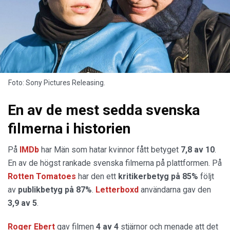
Foto: Sony Pictures Releasing.
En av de mest sedda svenska
filmerna i historien
På
IMDb
har Män som hatar kvinnor fått betyget
7,8 av 10
.
En av de högst rankade svenska filmerna på plattformen. På
Rotten Tomatoes
har den ett
kritikerbetyg på 85%
följt
av
publikbetyg på 87%
.
Letterboxd
användarna gav den
3,9 av 5
.
Roger Ebert
gav filmen
4 av 4
stjärnor och menade att det