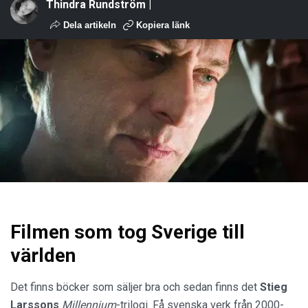
Thindra Rundström |
Dela artikeln
Kopiera länk
Filmen som tog Sverige till
världen
Det finns böcker som säljer bra och sedan finns det
Stieg
Larssons
Millennium
-trilogi. Få svenska verk från 2000-