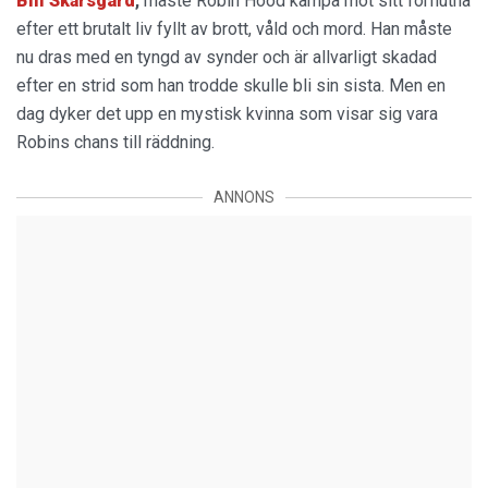
Bill Skarsgård
,
måste Robin Hood kämpa mot sitt förflutna
efter ett brutalt liv fyllt av brott, våld och mord. Han måste
nu dras med en tyngd av synder och är allvarligt skadad
efter en strid som han trodde skulle bli sin sista. Men en
dag dyker det upp en mystisk kvinna som visar sig vara
Robins chans till räddning.
ANNONS