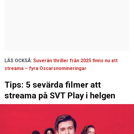
LÄS OCKSÅ:
Suverän thriller från 2025 finns nu att
streama – fyra Oscarsnomineringar
Tips: 5 sevärda filmer att
streama på SVT Play i helgen