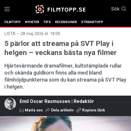
Sök
FILMTOPP
NYHETER
TIPS
RECENSIONER
STREAMTOPP
LISTA
–
28 maj 2026 kl. 18:00
5 pärlor att streama på SVT Play i
helgen – veckans bästa nya filmer
Hjärtevärmande dramafilmer, kultstämplade rullar
och okända guldkorn finns alla med bland
filmhöjdpunkterna som du kan streama på SVT Play
i helgen.
Emil Oscar Rasmussen | Redaktör
Maila oss
Dela artikeln
Kopiera länk