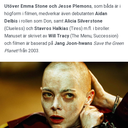
Utöver Emma Stone och Jesse Plemons
, som båda är i
högform i filmen, medverkar även debutanten
Aidan
Delbis
i rollen som Don, samt
Alicia Silverstone
(Clueless) och
Stavros Halkias
(Tires) m.fl. i biroller.
Manuset är skrivet av
Will Tracy
(The Menu, Succession)
och filmen är baserad på
Jang Joon-hwans
Save the Green
Planet!
från 2003.