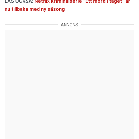
LÄS OCKSÅ:
Netflix kriminalserie ”Ett mord i taget” är
nu tillbaka med ny säsong
ANNONS