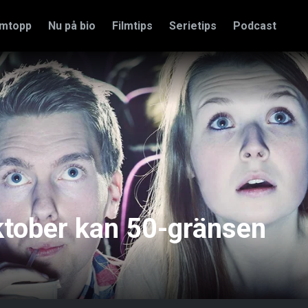
amtopp
Nu på bio
Filmtips
Serietips
Podcast
tober kan 50-gränsen