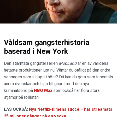
Våldsam gangsterhistoria
baserad i New York
Den stjärntäta gangsterserien
MobLand
är en av världens
hetaste produktioner just nu. Väntar du otåligt på den andra
säsongen som släpps i höst? Då kan du göra som tusentals
andra svenskar och tajta till gapet med den nya
kriminalserie på
HBO Max
som också har flera stora
stjärnor på rollistan.
LÄS OCKSÅ:
Nya Netflix-filmens succé – har streamats
25 miljoner gånger på en vecka