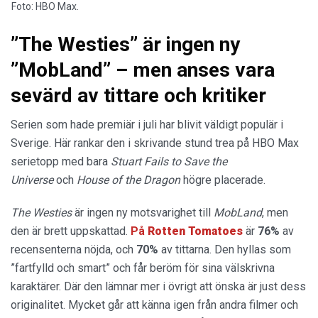
Foto: HBO Max.
”The Westies” är ingen ny
”MobLand” – men anses vara
sevärd av tittare och kritiker
Serien som hade premiär i juli har blivit väldigt populär i
Sverige. Här rankar den i skrivande stund trea på HBO Max
serietopp med bara
Stuart Fails to Save the
Universe
och
House of the Dragon
högre placerade.
The Westies
är ingen ny motsvarighet till
MobLand
, men
den är brett uppskattad.
På
Rotten Tomatoes
är
76%
av
recensenterna nöjda, och
70%
av tittarna. Den hyllas som
”fartfylld och smart” och får beröm för sina välskrivna
karaktärer. Där den lämnar mer i övrigt att önska är just dess
originalitet. Mycket går att känna igen från andra filmer och