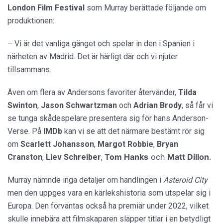
London Film Festival
som Murray berättade följande om
produktionen:
– Vi är det vanliga gänget och spelar in den i Spanien i
närheten av Madrid. Det är härligt där och vi njuter
tillsammans.
Även om flera av Andersons favoriter återvänder,
Tilda
Swinton
,
Jason Schwartzman
och
Adrian Brody
, så får vi
se tunga skådespelare presentera sig för hans Anderson-
Verse. På
IMDb
kan vi se att det närmare bestämt rör sig
om
Scarlett
Johansson
,
Margot
Robbie
,
Bryan
Tom
Hanks
och
Matt
Dillon
.
Cranston
,
Liev
Schreiber
,
Murray nämnde inga detaljer om handlingen i
Asteroid City
men den uppges vara en kärlekshistoria som utspelar sig i
Europa. Den förväntas också ha premiär under 2022, vilket
skulle innebära att filmskaparen släpper titlar i en betydligt