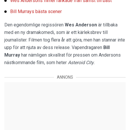
Wes Andersons filmer rankade från sämst till bäst
Bill Murrays bästa scener
Den egendomlige regissören
Wes
Anderson
är tillbaka
med en ny dramakomedi, som är ett kärleksbrev till
journalister. Filmen tog flera år att göra, men han stannar inte
upp för att njuta av dess release. Vapendragaren
Bill
Murray
har nämligen skvallrat för pressen om Andersons
nästkommande film, som heter
Asteroid
City.
ANNONS