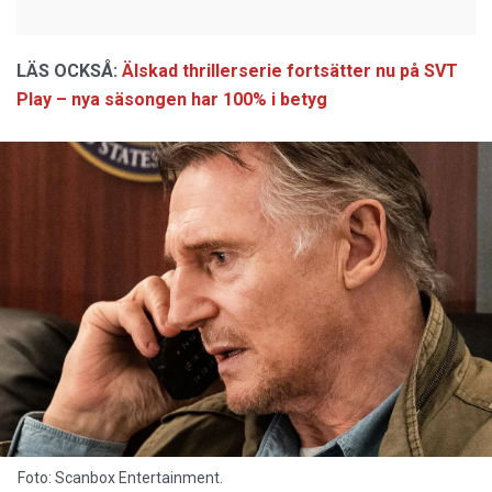
LÄS OCKSÅ:
Älskad thrillerserie fortsätter nu på SVT
Play – nya säsongen har 100% i betyg
Foto: Scanbox Entertainment.