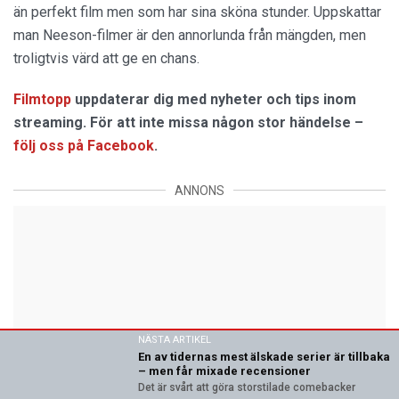
än perfekt film men som har sina sköna stunder. Uppskattar
man Neeson-filmer är den annorlunda från mängden, men
troligtvis värd att ge en chans.
Filmtopp
uppdaterar dig med nyheter och tips inom
streaming. För att inte missa någon stor händelse –
följ oss på Facebook
.
ANNONS
NÄSTA ARTIKEL
En av tidernas mest älskade serier är tillbaka
– men får mixade recensioner
Det är svårt att göra storstilade comebacker