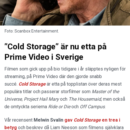
Foto: Scanbox Entertainment.
”Cold Storage” är nu etta på
Prime Video i Sverige
Filmen som gick upp på bio tidigare i år släpptes nyligen för
streaming, på Prime Video där den gjorde snabb
succé.
Cold Storage
är etta på topplistan över deras mest
populära titlar och passerar storfilmer som
Master of the
Universe
,
Project Hail Mary
och
The Housemaid
, men också
de omtyckta serierna
Ride or Die
och
Off Campus
.
Vår recensent
Melwin Svalin
gav
Cold Storage
en trea i
betyg
och beskrev då Liam Neeson som filmens självklara