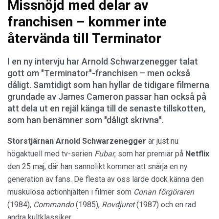
Missnöjd med delar av
franchisen – kommer inte
återvända till Terminator
I en ny intervju har Arnold Schwarzenegger talat
gott om "Terminator"-franchisen – men också
dåligt. Samtidigt som han hyllar de tidigare filmerna
grundade av James Cameron passar han också på
att dela ut en rejäl känga till de senaste tillskotten,
som han benämner som "dåligt skrivna".
Storstjärnan Arnold Schwarzenegger
är just nu
högaktuell med tv-serien
Fubar
, som har premiär på
Netflix
den 25 maj, där han sannolikt kommer att snärja en ny
generation av fans. De flesta av oss lärde dock känna den
muskulösa actionhjälten i filmer som
Conan förgöraren
(1984),
Commando
(1985),
Rovdjuret
(1987) och en rad
andra kultklassiker.