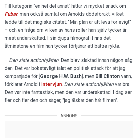
Till kategorin "en hel del annat" hittar vi mycket snack om
Fubar
, men också samtal om Arnolds dödsförakt, vilket
ledde till det magiska citatet: "Min plan är att leva för evigt"
– och en fråga om vilken av hans roller han själv tycker är
mest underskattad. I sin djupa filmografi finns det
åtminstone en film han tycker förtjänar ett bättre rykte.
–
Den s
iste actionhjälten
. Den blev slaktad innan någon såg
den. Det var bokstavligt talat en politisk attack för att jag
kampanjade för [
George H.W. Bush
], men
Bill Clinton
vann,
förklarar Arnold i
intervjun
.
Den s
iste actionhjälten
var bra.
Den var inte fantastisk, men den var underskattad. I dag ser
fler och fler den och säger, "jag älskar den här filmen".
ANNONS