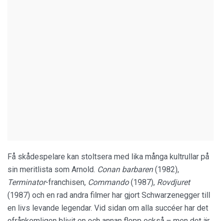
Få skådespelare kan stoltsera med lika många kultrullar på
sin meritlista som Arnold.
Conan barbaren
(1982),
Terminator
-franchisen,
Commando
(1987),
Rovdjuret
(1987) och en rad andra filmer har gjort Schwarzenegger till
en livs levande legendar. Vid sidan om alla succéer har det
ofrånkomligen blivit en och annan flopp också – men det är