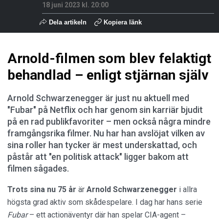
18 juni 2023 kl. 20:00
Dela artikeln
Kopiera länk
Arnold-filmen som blev felaktigt
behandlad – enligt stjärnan själv
Arnold Schwarzenegger är just nu aktuell med
"Fubar" på Netflix och har genom sin karriär bjudit
på en rad publikfavoriter – men också några mindre
framgångsrika filmer. Nu har han avslöjat vilken av
sina roller han tycker är mest underskattad, och
påstår att "en politisk attack" ligger bakom att
filmen sågades.
Trots sina nu 75 år
är
Arnold Schwarzenegger
i allra
högsta grad aktiv som skådespelare. I dag har hans serie
Fubar
– ett actionäventyr där han spelar CIA-agent –