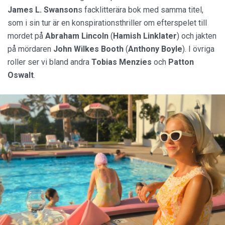
James L. Swanson
s facklitterära bok med samma titel,
som i sin tur är en konspirationsthriller om efterspelet till
mordet på
Abraham Lincoln
(
Hamish Linklater
) och jakten
på mördaren
John Wilkes Booth
(
Anthony Boyle
). I övriga
roller ser vi bland andra
Tobias Menzies
och
Patton
Oswalt
.