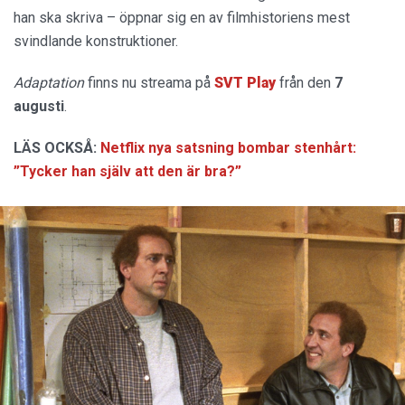
han ska skriva – öppnar sig en av filmhistoriens mest
svindlande konstruktioner.
Adaptation
finns nu streama på
SVT Play
från den
7
augusti
.
LÄS OCKSÅ:
Netflix nya satsning bombar stenhårt:
”Tycker han själv att den är bra?”