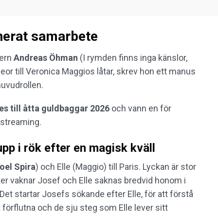
nerat samarbete
nern
Andreas Öhman
(I rymden finns inga känslor,
eor till Veronica Maggios låtar, skrev hon ett manus
uvudrollen.
s till åtta guldbaggar 2026
och vann en för
å streaming.
pp i rök efter en magisk kväll
oel Spira
) och Elle (Maggio) till Paris. Lyckan är stor
ter vaknar Josef och Elle saknas bredvid honom i
t startar Josefs sökande efter Elle, för att förstå
 förflutna och de sju steg som Elle lever sitt