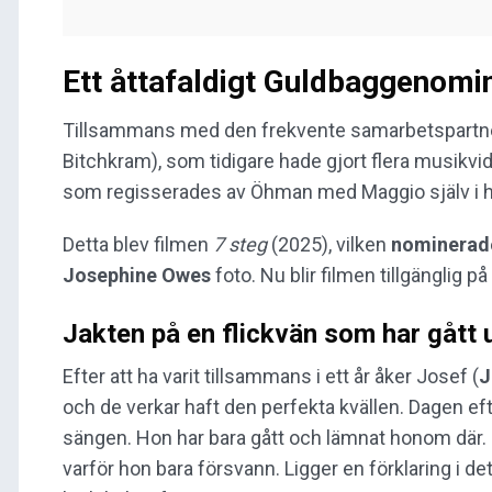
Ett åttafaldigt Guldbaggenomi
Tillsammans med den frekvente samarbetspart
Bitchkram), som tidigare hade gjort flera musikvid
som regisserades av Öhman med Maggio själv i h
Detta blev filmen
7 steg
(2025), vilken
nominerade
Josephine Owes
foto. Nu blir filmen tillgänglig p
Jakten på en flickvän som har gått u
Efter att ha varit tillsammans i ett år åker Josef (
J
och de verkar haft den perfekta kvällen. Dagen ef
sängen. Hon har bara gått och lämnat honom där. De
varför hon bara försvann. Ligger en förklaring i det