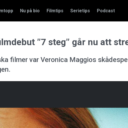
amtopp
Nu på bio
Filmtips
Serietips
Podcast
ilmdebut ”7 steg” går nu att st
ska filmer var Veronica Maggios skådespe
gen.