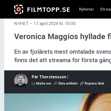
Nyheter
Stre
NYHET
–
17 april 2026 kl. 10:00
Veronica Maggios hyllade f
En av fjolårets mest omtalade sven
finns det att streama för första gån
Pär Thorstensson |
Maila oss
Dela artikeln
Kopiera länk