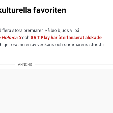
lturella favoriten
d flera stora premiärer. På bio bjuds vi på
a Holmes 3
och
SVT Play
har återlanserat älskade
 och ger oss nu en av veckans och sommarens största
ANNONS