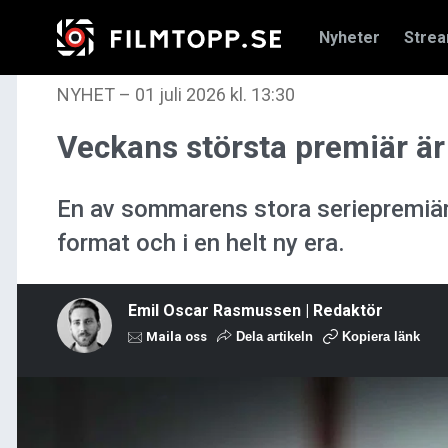
Nyheter
Stre
NYHET
–
01 juli 2026 kl. 13:30
Veckans största premiär är
En av sommarens stora seriepremiärer 
format och i en helt ny era.
Emil Oscar Rasmussen | Redaktör
Maila oss
Dela artikeln
Kopiera länk