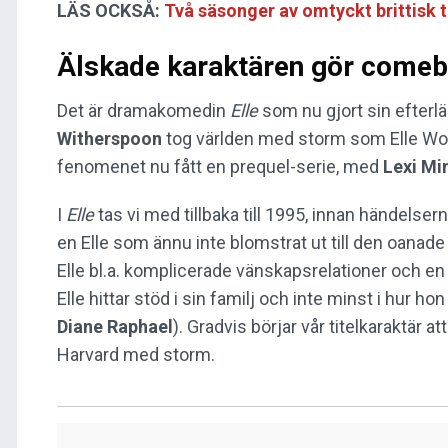
LÄS OCKSÅ:
Två säsonger av omtyckt brittisk t
Älskade karaktären gör comeba
Det är dramakomedin
Elle
som nu gjort sin efterlä
Witherspoon
tog världen med storm som Elle Wo
fenomenet nu fått en prequel-serie, med
Lexi Mi
I
Elle
tas vi med tillbaka till 1995, innan händelsern
en Elle som ännu inte blomstrat ut till den oanade t
Elle bl.a. komplicerade vänskapsrelationer och en
Elle hittar stöd i sin familj och inte minst i hur ho
Diane Raphael
). Gradvis börjar vår titelkaraktär 
Harvard med storm.