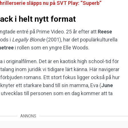
hrillerserie släpps nu på SVT Play: ”Superb”
ck i helt nytt format
ngtade entré på Prime Video. 25 år efter att
Reese
ods i
Legally Blonde
(2001), har det populärkulturella
netree
i rollen som en yngre Elle Woods.
a i originalfilmen. Det är en kaotisk high school-tid för
alang inom juridik vi tidigare lärt känna. Här navigerar
 förbjuden romans. Ett stort fokus ligger också på hur
n knyter ett starkare band till sin mamma, Eva (
June
att utvecklas till personen som en dag kommer att ta
ANNONS