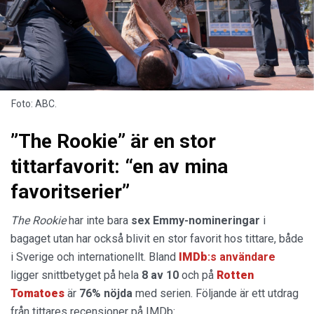
Foto: ABC.
”The Rookie” är en stor
tittarfavorit: “en av mina
favoritserier”
The Rookie
har inte bara
sex
Emmy-nomineringar
i
bagaget utan har också blivit en stor favorit hos tittare, både
i Sverige och internationellt. Bland
IMDb
:s användare
ligger snittbetyget på hela
8 av 10
och på
Rotten
Tomatoes
är
76% nöjda
med serien. Följande är ett utdrag
från tittares recensioner på IMDb: