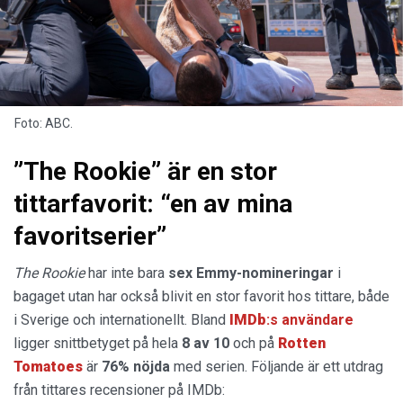
Foto: ABC.
”The Rookie” är en stor
tittarfavorit: “en av mina
favoritserier”
The Rookie
har inte bara
sex
Emmy-nomineringar
i
bagaget utan har också blivit en stor favorit hos tittare, både
i Sverige och internationellt. Bland
IMDb
:s användare
ligger snittbetyget på hela
8 av 10
och på
Rotten
Tomatoes
är
76% nöjda
med serien. Följande är ett utdrag
från tittares recensioner på IMDb: