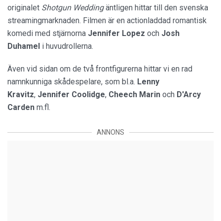
originalet
Shotgun Wedding
äntligen hittar till den svenska
streamingmarknaden. Filmen är en actionladdad romantisk
komedi med stjärnorna
Jennifer Lopez
och
Josh
Duhamel
i huvudrollerna.
Även vid sidan om de två frontfigurerna hittar vi en rad
namnkunniga skådespelare, som bl.a.
Lenny
Kravitz
,
Jennifer Coolidge
,
Cheech Marin
och
D'Arcy
Carden
m.fl.
ANNONS