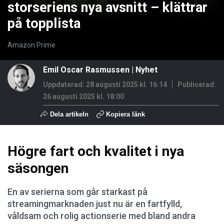
storseriens nya avsnitt – klättrar
på topplista
Amazon Prime
Emil Oscar Rasmussen
|
Nyhet
Uppdaterad: 28 augusti 2025 kl. 16:14
Publicerad:
26 augusti 2025 kl. 18:00
Dela artikeln
Kopiera länk
Högre fart och kvalitet i nya
säsongen
En av serierna som går starkast på
streamingmarknaden just nu är en fartfylld,
våldsam och rolig actionserie med bland andra