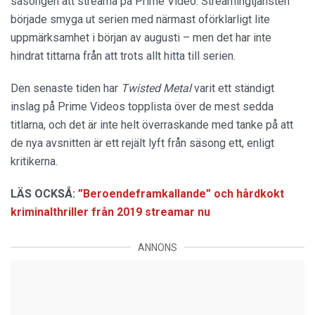
säsongen att streama på Prime Video. Streamingtjänsten
började smyga ut serien med närmast oförklarligt lite
uppmärksamhet i början av augusti – men det har inte
hindrat tittarna från att trots allt hitta till serien.
Den senaste tiden har
Twisted Metal
varit ett ständigt
inslag på Prime Videos topplista över de mest sedda
titlarna, och det är inte helt överraskande med tanke på att
de nya avsnitten är ett rejält lyft från säsong ett, enligt
kritikerna.
LÄS OCKSÅ:
”Beroendeframkallande” och hårdkokt
kriminalthriller från 2019 streamar nu
ANNONS