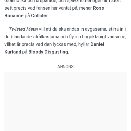
osannolika och urspårade, och själva turneringen är i stort
sett precis vad fansen har väntat på, menar
Ross
Bonaime
på
Collider
.
–
Twisted Metal
vill att du ska andas in avgaserna, stirra in i
de bländande strålkastarna och fly in i högoktanigt vansinne,
vilket är precis vad den lyckas med, hyllar
Daniel
Kurland
på
Bloody Disgusting
.
ANNONS