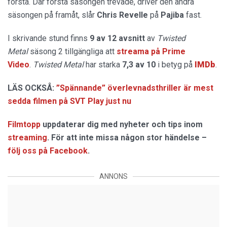
första. Där första säsongen trevade, driver den andra
säsongen på framåt, slår
Chris Revelle
på
Pajiba
fast.
I skrivande stund finns
9 av 12 avsnitt
av
Twisted
Metal
säsong 2 tillgängliga att
streama på Prime
Video
.
Twisted Metal
har starka
7,3 av 10
i betyg på
IMDb
.
LÄS OCKSÅ:
”Spännande” överlevnadsthriller är mest
sedda filmen på SVT Play just nu
Filmtopp
uppdaterar dig med nyheter och tips inom
streaming
. För att inte missa någon stor händelse –
följ oss på Facebook
.
ANNONS