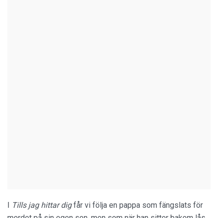
I
Tills jag hittar dig
får vi följa en pappa som fängslats för
mordet på sin egen son, men som när han sitter bakom lås