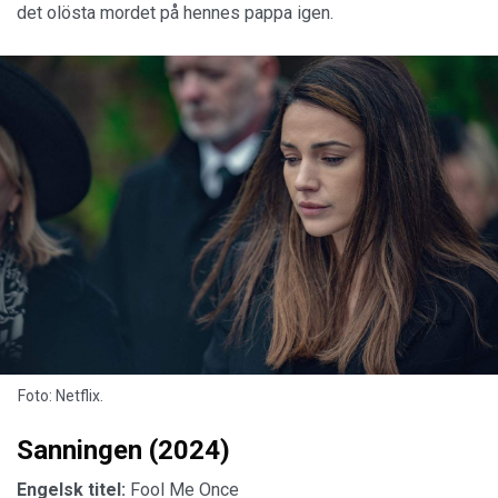
det olösta mordet på hennes pappa igen.
Foto: Netflix.
Sanningen (2024)
Engelsk titel:
Fool Me Once