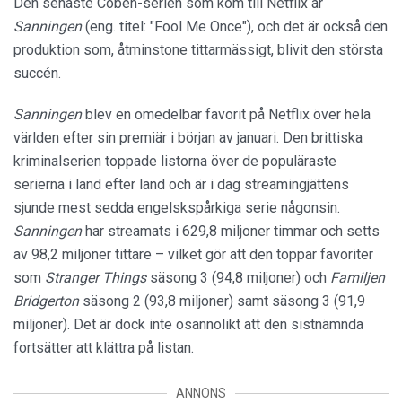
Den senaste Coben-serien som kom till Netflix är
Sanningen
(eng. titel: "Fool Me Once"), och det är också den
produktion som, åtminstone tittarmässigt, blivit den största
succén.
Sanningen
blev en omedelbar favorit på Netflix över hela
världen efter sin premiär i början av januari. Den brittiska
kriminalserien toppade listorna över de populäraste
serierna i land efter land och är i dag streamingjättens
sjunde mest sedda engelskspårkiga serie någonsin.
Sanningen
har streamats i 629,8 miljoner timmar och setts
av 98,2 miljoner tittare – vilket gör att den toppar favoriter
som
Stranger Things
säsong 3 (94,8 miljoner) och
Familjen
Bridgerton
säsong 2 (93,8 miljoner) samt säsong 3 (91,9
miljoner). Det är dock inte osannolikt att den sistnämnda
fortsätter att klättra på listan.
ANNONS