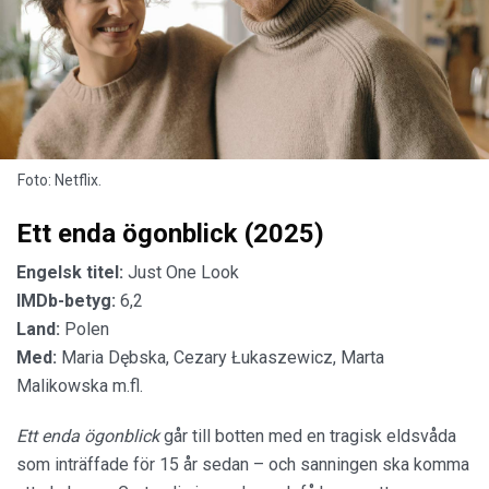
Foto: Netflix.
Ett enda ögonblick (2025)
Engelsk titel:
Just One Look
IMDb-betyg:
6,2
Land:
Polen
Med:
Maria Dębska, Cezary Łukaszewicz, Marta
Malikowska m.fl.
Ett enda ögonblick
går till botten med en tragisk eldsvåda
som inträffade för 15 år sedan – och sanningen ska komma