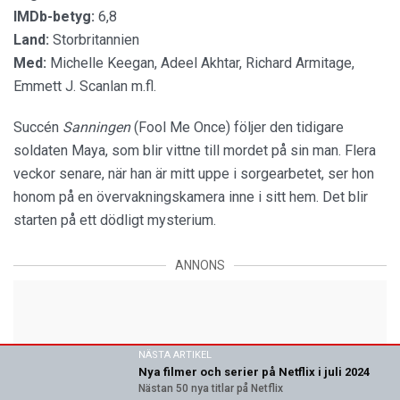
IMDb-betyg:
6,8
Land:
Storbritannien
Med:
Michelle Keegan, Adeel Akhtar, Richard Armitage,
Emmett J. Scanlan m.fl.
Succén
Sanningen
(Fool Me Once) följer den tidigare
soldaten Maya, som blir vittne till mordet på sin man. Flera
veckor senare, när han är mitt uppe i sorgearbetet, ser hon
honom på en övervakningskamera inne i sitt hem. Det blir
starten på ett dödligt mysterium.
ANNONS
NÄSTA ARTIKEL
Nya filmer och serier på Netflix i juli 2024
Nästan 50 nya titlar på Netflix