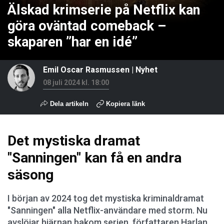
Älskad krimserie på Netflix kan
göra oväntad comeback –
skaparen ”har en idé”
Emil Oscar Rasmussen
|
Nyhet
08 juli 2024 kl. 18:00
Dela artikeln
Kopiera länk
Det mystiska dramat
"Sanningen" kan få en andra
säsong
I början av 2024 tog det mystiska kriminaldramat
"Sanningen" alla Netflix-användare med storm. Nu
avslöjar hjärnan bakom serien, författaren Harlan