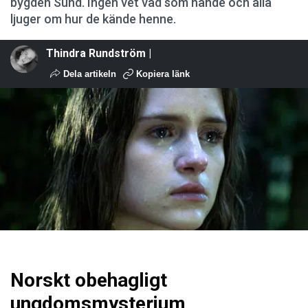
bygden Sund. Ingen vet vad som hände och alla
ljuger om hur de kände henne.
Thindra Rundström |
Dela artikeln
Kopiera länk
Norskt obehagligt
ungdomsmysterium