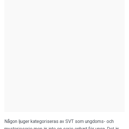
Någon ljuger kategoriseras av SVT som ungdoms- och
mysterieserie men är inte en serie enbart för unga. Det är