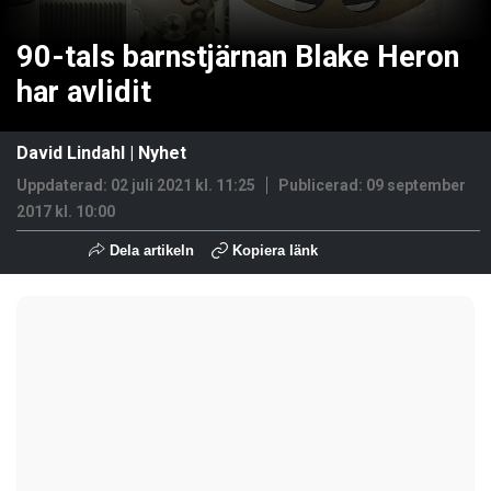
90-tals barnstjärnan Blake Heron
har avlidit
David Lindahl
|
Nyhet
Uppdaterad: 02 juli 2021 kl. 11:25
Publicerad:
09 september
2017 kl. 10:00
Dela artikeln
Kopiera länk