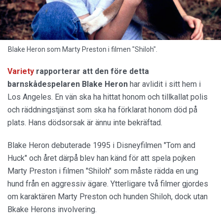
Blake Heron som Marty Preston i filmen "Shiloh".
Variety
rapporterar att den före detta
barnskådespelaren Blake Heron
har avlidit i sitt hem i
Los Angeles. En vän ska ha hittat honom och tillkallat polis
och räddningstjänst som ska ha förklarat honom död på
plats. Hans dödsorsak är ännu inte bekräftad.
Blake Heron debuterade 1995 i Disneyfilmen "Tom and
Huck" och året därpå blev han känd för att spela pojken
Marty Preston i filmen "Shiloh" som måste rädda en ung
hund från en aggressiv ägare. Ytterligare två filmer gjordes
om karaktären Marty Preston och hunden Shiloh, dock utan
Bkake Herons involvering.