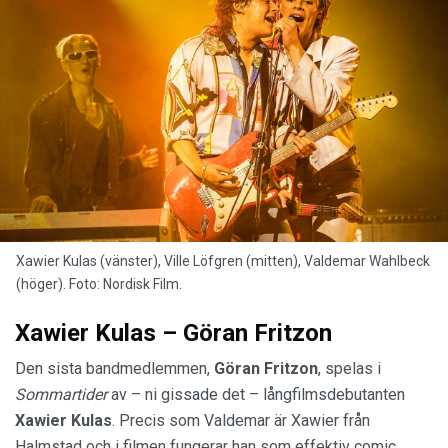
Xawier Kulas (vänster), Ville Löfgren (mitten), Valdemar Wahlbeck
(höger). Foto: Nordisk Film.
Xawier Kulas – Göran Fritzon
Den sista bandmedlemmen,
Göran Fritzon
, spelas i
Sommartider
av – ni gissade det – långfilmsdebutanten
Xawier Kulas
. Precis som Valdemar är Xawier från
Halmstad och i filmen fungerar han som effektiv comic