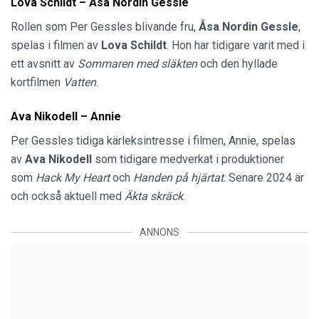
Lova Schildt – Åsa Nordin Gessle
Rollen som Per Gessles blivande fru,
Åsa Nordin Gessle
,
spelas i filmen av
Lova Schildt
. Hon har tidigare varit med i
ett avsnitt av
Sommaren med släkten
och den hyllade
kortfilmen
Vatten
.
Ava Nikodell – Annie
Per Gessles tidiga kärleksintresse i filmen, Annie, spelas
av
Ava Nikodell
som tidigare medverkat i produktioner
som
Hack My Heart
och
Handen på hjärtat
. Senare 2024 är
och också aktuell med
Äkta
skräck
.
ANNONS