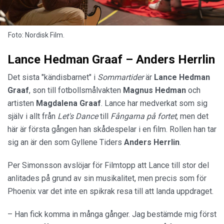
Foto: Nordisk Film.
Lance Hedman Graaf – Anders Herrlin
Det sista "kändisbarnet" i
Sommartider
är
Lance Hedman
Graaf
, son till fotbollsmålvakten
Magnus Hedman
och
artisten
Magdalena Graaf
. Lance har medverkat som sig
själv i allt från
Let's Dance
till
Fångarna på fortet
, men det
här är första gången han skådespelar i en film. Rollen han tar
sig an är den som Gyllene Tiders
Anders Herrlin
.
Per Simonsson avslöjar för Filmtopp att Lance till stor del
anlitades på grund av sin musikalitet, men precis som för
Phoenix var det inte en spikrak resa till att landa uppdraget.
– Han fick komma in många gånger. Jag bestämde mig först