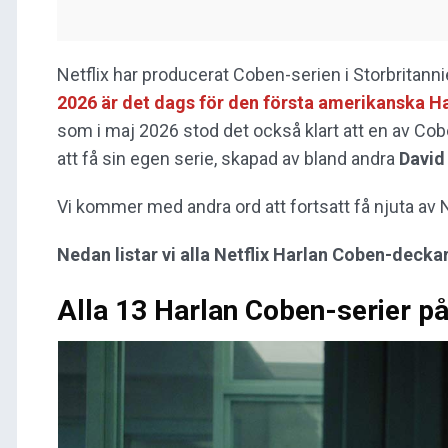
Netflix har producerat Coben-serien i Storbritanni
2026 är det dags för den första amerikanska H
som i maj 2026 stod det också klart att en av Co
att få sin egen serie, skapad av bland andra
David
Vi kommer med andra ord att fortsatt få njuta av
Nedan listar vi alla Netflix Harlan Coben-decka
Alla 13 Harlan Coben-serier på