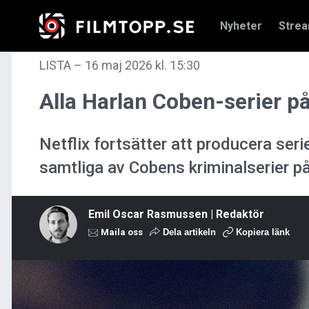
Nyheter
Stre
LISTA
–
16 maj 2026 kl. 15:30
Alla Harlan Coben-serier på
Netflix fortsätter att producera ser
samtliga av Cobens kriminalserier p
Emil Oscar Rasmussen | Redaktör
Maila oss
Dela artikeln
Kopiera länk