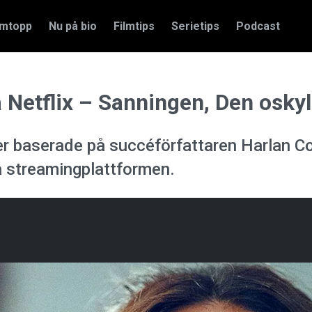
amtopp
Nu på bio
Filmtips
Serietips
Podcast
 Netflix – Sanningen, Den oskyld
ier baserade på succéförfattaren Harlan C
å streamingplattformen.