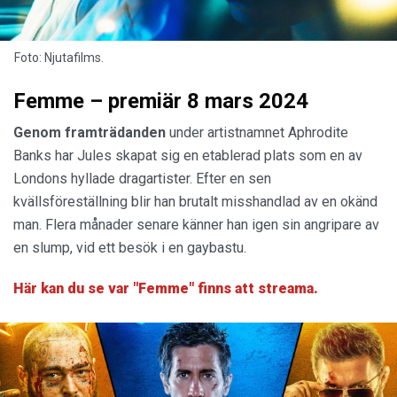
Foto: Njutafilms.
Femme – premiär 8 mars 2024
Genom framträdanden
under artistnamnet Aphrodite
Banks har Jules skapat sig en etablerad plats som en av
Londons hyllade dragartister. Efter en sen
kvällsföreställning blir han brutalt misshandlad av en okänd
man. Flera månader senare känner han igen sin angripare av
en slump, vid ett besök i en gaybastu.
Här kan du se var "Femme" finns att streama.