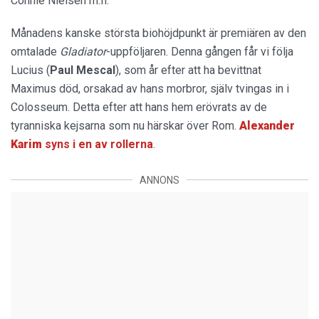
Connie Nielsen m.fl.
Månadens kanske största biohöjdpunkt är premiären av den
omtalade
Gladiator
-uppföljaren. Denna gången får vi följa
Lucius (
Paul Mescal
), som år efter att ha bevittnat
Maximus död, orsakad av hans morbror, själv tvingas in i
Colosseum. Detta efter att hans hem erövrats av de
tyranniska kejsarna som nu härskar över Rom.
Alexander
Karim
syns i en av rollerna
.
ANNONS