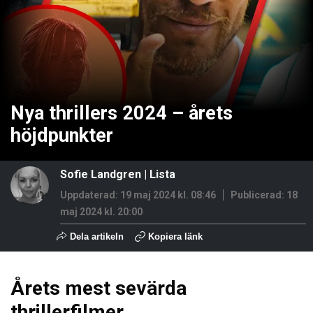
Nya thrillers 2024 – årets
höjdpunkter
Sofie Landgren
|
Lista
Uppdaterad: 19 maj 2024 kl. 08:46
Publicerad:
18
maj 2024 kl. 20:00
Dela artikeln
Kopiera länk
Årets mest sevärda
thrillerfilmer