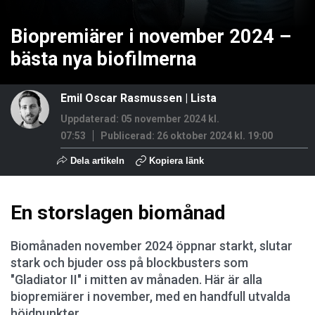
Biopremiärer i november 2024 –
bästa nya biofilmerna
Emil Oscar Rasmussen
|
Lista
Uppdaterad: 05 november 2024 kl.
07:53
Publicerad:
26 oktober 2024 kl. 19:00
Dela artikeln
Kopiera länk
En storslagen biomånad
Biomånaden november 2024 öppnar starkt, slutar
stark och bjuder oss på blockbusters som
"Gladiator II" i mitten av månaden. Här är alla
biopremiärer i november, med en handfull utvalda
höjdpunkter.