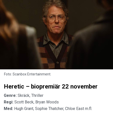
Foto: Scanbox Entertainment.
Heretic – biopremiär 22 november
Genre:
Skräck, Thriller
Regi:
Scott Beck, Bryan Woods
Med:
Hugh Grant, Sophie Thatcher, Chloe East m.fl.