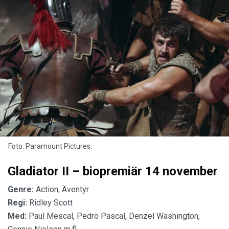
Foto: Paramount Pictures.
Gladiator II – biopremiär 14 november
Genre:
Action, Äventyr
Regi:
Ridley Scott
Med:
Paul Mescal, Pedro Pascal, Denzel Washington,