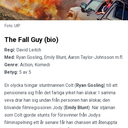
Foto: UIP.
The Fall Guy (bio)
Regi:
David Leitch
Med:
Ryan Gosling, Emily Blunt, Aaron Taylor-Johnsson m.fl.
Genre:
Action, Komedi
Betyg:
5 av 5
En olycka tvingar stuntmannen Colt (
Ryan Gosling
) till att
pensionera sig från det farliga yrket han älskar. I samma
veva drar han sig undan från personen han älskar, den
blivande filmregissören Jody (
Emily Blunt
). När stjärnan
som Colt gjorde stunts för försvinner från Jodys
filminspelning ett år senare får han chansen att återuppta