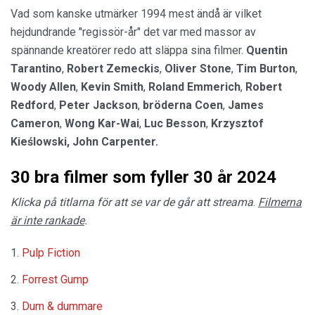
Vad som kanske utmärker 1994 mest ändå är vilket
hejdundrande "regissör-år" det var med massor av
spännande kreatörer redo att släppa sina filmer.
Quentin
Tarantino
,
Robert Zemeckis
,
Oliver Stone
,
Tim Burton
,
Woody Allen
,
Kevin Smith
,
Roland Emmerich
,
Robert
Redford
,
Peter Jackson
,
bröderna
Coen
,
James
Cameron
,
Wong Kar-Wai
,
Luc Besson
,
Krzysztof
Kieślowski, John Carpenter.
30 bra filmer som fyller 30 år 2024
Klicka på titlarna för att se var de går att streama
.
Filmerna
är inte rankade
.
Pulp Fiction
Forrest Gump
Dum & dummare