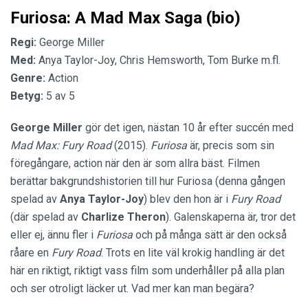
Furiosa: A Mad Max Saga (bio)
Regi:
George Miller
Med:
Anya Taylor-Joy, Chris Hemsworth, Tom Burke m.fl.
Genre:
Action
Betyg:
5 av 5
George Miller
gör det igen, nästan 10 år efter succén med
Mad Max: Fury Road
(2015).
Furiosa
är, precis som sin
föregångare, action när den är som allra bäst. Filmen
berättar bakgrundshistorien till hur Furiosa (denna gången
spelad av
Anya Taylor-Joy
) blev den hon är i
Fury Road
(där spelad av
Charlize Theron
). Galenskaperna är, tror det
eller ej, ännu fler i
Furiosa
och på många sätt är den också
råare en
Fury Road
. Trots en lite väl krokig handling är det
här en riktigt, riktigt vass film som underhåller på alla plan
och ser otroligt läcker ut. Vad mer kan man begära?