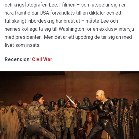
och krigsfotografen Lee. I filmen – som utspelar sig i en
nära framtid där USA förvandlats till en diktatur och ett
fullskaligt inbördeskrig har brutit ut – måste Lee och
hennes kollega ta sig till Washington för en exklusiv intervju
med presidenten. Men det är ett uppdrag de tar sig an med
livet som insats.
Recension:
Civil War