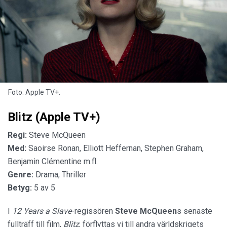
Foto: Apple TV+.
Blitz (Apple TV+)
Regi:
Steve McQueen
Med:
Saoirse Ronan, Elliott Heffernan, Stephen Graham,
Benjamin Clémentine m.fl.
Genre:
Drama, Thriller
Betyg:
5 av 5
I
12 Years a Slave
-regissören
Steve McQueen
s senaste
fullträff till film,
Blitz
, förflyttas vi till andra världskrigets