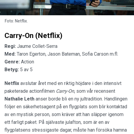
Foto: Netflix.
Carry-On (Netflix)
Regi:
Jaume Collet-Serra
Med:
Taron Egerton, Jason Bateman, Sofia Carson m.fl.
Genre:
Action
Betyg:
5 av 5
Netflix
avslutar året med en riktig höjdare i den intensivt
paketerade actionfilmen
Carry-On
, som vår recensent
Nathalie
Leth
anser borde bli en ny jultradition. Handlingen
följer en säkerhetsagent på en flygplats som blir kontaktad
av en mystisk person, som kräver att han släpper igenom
ett farligt paket. På självaste julafton, som är en av
flygplatsens stressigaste dagar, måste han försöka hamna