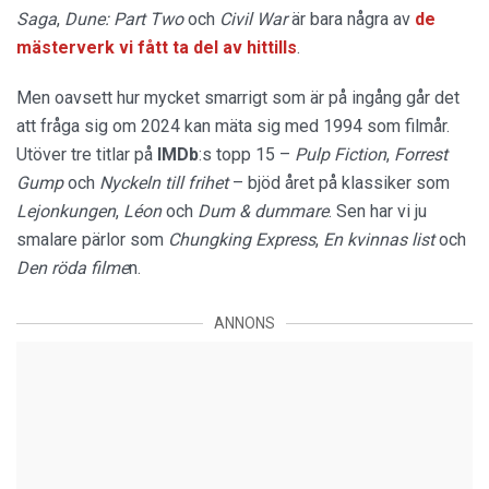
Saga
,
Dune: Part Two
och
Civil War
är bara några av
de
mästerverk vi fått ta del av hittills
.
Men oavsett hur mycket smarrigt som är på ingång går det
att fråga sig om 2024 kan mäta sig med 1994 som filmår.
Utöver tre titlar på
IMDb
:s topp 15 –
Pulp Fiction
,
Forrest
Gump
och
Nyckeln till frihet
– bjöd året på klassiker som
Lejonkungen
,
Léon
och
Dum & dummare
. Sen har vi ju
smalare pärlor som
Chungking
Express
,
En kvinnas list
och
Den röda filme
n.
ANNONS