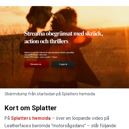
Skärmdump från startsidan på Splatters hemsida.
Kort om Splatter
På
Splatters hemsida
– över en loopande video på
Leatherfaces berömda "motorsågsdans" – står följande: