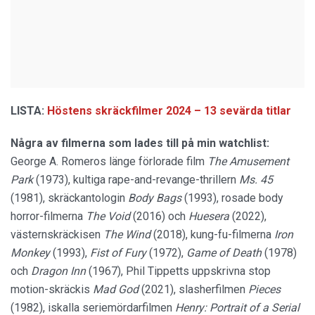
LISTA:
Höstens skräckfilmer 2024 – 13 sevärda titlar
Några av filmerna som lades till på min watchlist:
George A. Romeros länge förlorade film
The Amusement
Park
(1973), kultiga rape-and-revange-thrillern
Ms. 45
(1981), skräckantologin
Body Bags
(1993), rosade body
horror-filmerna
The Void
(2016) och
Huesera
(2022),
västernskräckisen
The Wind
(2018), kung-fu-filmerna
Iron
Monkey
(1993),
Fist of Fury
(1972),
Game of Death
(1978)
och
Dragon Inn
(1967), Phil Tippetts uppskrivna stop
motion-skräckis
Mad God
(2021), slasherfilmen
Pieces
(1982), iskalla seriemördarfilmen
Henry: Portrait of a Serial