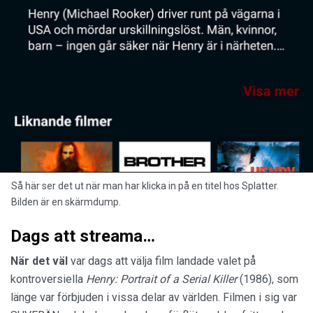
Så här ser det ut när man har klicka in på en titel hos Splatter.
Bilden är en skärmdump.
Dags att streama…
När det väl
var dags att välja film landade valet på
kontroversiella
Henry: Portrait of a Serial Killer
(1986), som
länge var förbjuden i vissa delar av världen. Filmen i sig var