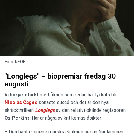
Foto: NEON.
"Longlegs" – biopremiär fredag 30
augusti
Vi börjar starkt
med filmen som redan har lyckats bli
Nicolas Cages
senaste succé och det är den nya
skräckthrillern
Longlegs
av den relativt okände regissören
Oz Perkins
. Här är några av kritikernas åsikter.
– Den bästa seriemördarskräckfilmen sedan När lammen