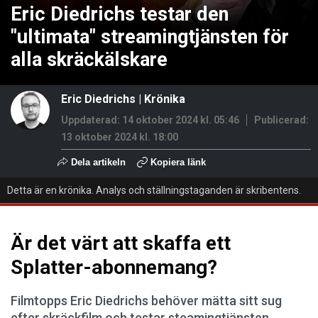
Eric Diedrichs testar den
"ultimata" streamingtjänsten för
alla skräckälskare
Eric Diedrichs
|
Krönika
Uppdaterad: 14 oktober 2024 kl. 05:46
Publicerad:
13 oktober 2024 kl. 18:00
Dela artikeln
Kopiera länk
Detta är en krönika. Analys och ställningstaganden är skribentens.
Är det värt att skaffa ett
Splatter-abonnemang?
Filmtopps Eric Diedrichs behöver mätta sitt sug
efter skräckfilm och testar steamingtjänsten