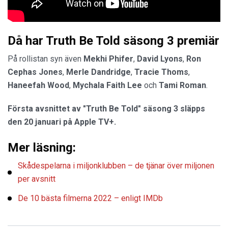
Då har Truth Be Told säsong 3 premiär
På rollistan syn även
Mekhi Phifer
,
David Lyons
,
Ron
Cephas Jones
,
Merle Dandridge
,
Tracie Thoms
,
Haneefah Wood
,
Mychala Faith Lee
och
Tami Roman
.
Första avsnittet av "Truth Be Told" säsong 3 släpps
den 20 januari på Apple TV+.
Mer läsning:
Skådespelarna i miljonklubben – de tjänar över miljonen
per avsnitt
De 10 bästa filmerna 2022 – enligt IMDb