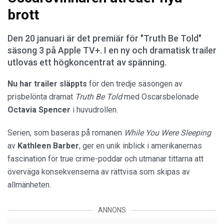
brott
Den 20 januari är det premiär för "Truth Be Told"
säsong 3 på Apple TV+. I en ny och dramatisk trailer
utlovas ett högkoncentrat av spänning.
Nu har trailer släppts
för den tredje säsongen av
prisbelönta dramat
Truth Be Told
med Oscarsbelönade
Octavia Spencer
i huvudrollen.
Serien, som baseras på romanen
While You Were Sleeping
av
Kathleen Barber
, ger en unik inblick i amerikanernas
fascination för true crime-poddar och utmanar tittarna att
överväga konsekvenserna av rättvisa som skipas av
allmänheten.
ANNONS