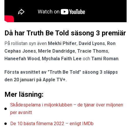
Då har Truth Be Told säsong 3 premiär
På rollistan syn även
Mekhi Phifer
,
David Lyons
,
Ron
Cephas Jones
,
Merle Dandridge
,
Tracie Thoms
,
Haneefah Wood
,
Mychala Faith Lee
och
Tami Roman
.
Första avsnittet av "Truth Be Told" säsong 3 släpps
den 20 januari på Apple TV+.
Mer läsning:
Skådespelarna i miljonklubben – de tjänar över miljonen
per avsnitt
De 10 bästa filmerna 2022 – enligt IMDb