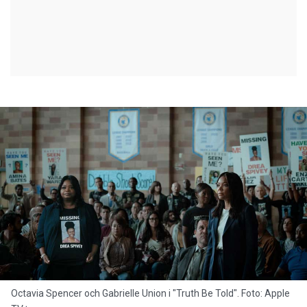
Octavia Spencer och Gabrielle Union i "Truth Be Told". Foto: Apple