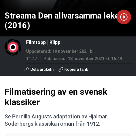
Streama Den allvarsamma leken
(2016)
Filmtopp
|
Klipp
Uppdaterad: 19 november 2021 kl.
11:47
Publicerad:
18 november 2021 kl. 16:49
Dela artikeln
Kopiera länk
Filmatisering av en svensk
klassiker
Se Pernilla Augusts adaptation av Hjalmar
Söderbergs klassiska roman från 1912.