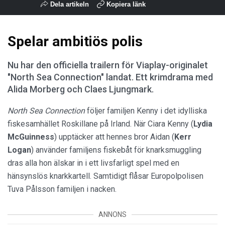
Dela artikeln
Kopiera länk
Spelar ambitiös polis
Nu har den officiella trailern för Viaplay-originalet
"North Sea Connection" landat. Ett krimdrama med
Alida Morberg och Claes Ljungmark.
North Sea Connection
följer familjen Kenny i det idylliska
fiskesamhället Roskillane på Irland. När Ciara Kenny (
Lydia
McGuinness
) upptäcker att hennes bror Aidan (
Kerr
Logan
) använder familjens fiskebåt för knarksmuggling
dras alla hon älskar in i ett livsfarligt spel med en
hänsynslös knarkkartell. Samtidigt flåsar Europolpolisen
Tuva Pålsson familjen i nacken.
ANNONS