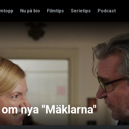
amtopp
Nu på bio
Filmtips
Serietips
Podcast
e om nya "Mäklarna"