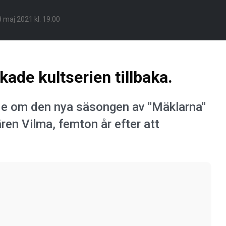
 maj 2021 kl. 19:00
ade kultserien tillbaka.
ode om den nya säsongen av "Mäklarna"
ären Vilma, femton år efter att