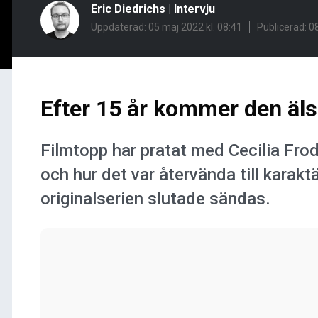
Eric Diedrichs
|
Intervju
Uppdaterad: 05 maj 2022 kl. 08:41
Publicerad:
08
Efter 15 år kommer den älsk
Filmtopp har pratat med Cecilia Fr
och hur det var återvända till karakt
originalserien slutade sändas.