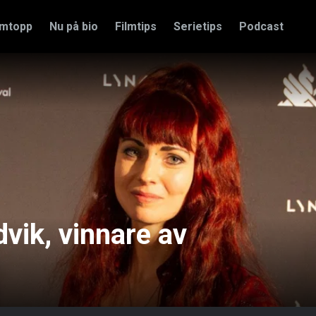
amtopp
Nu på bio
Filmtips
Serietips
Podcast
dvik, vinnare av