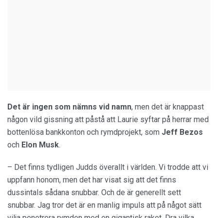
Det är ingen som nämns vid namn
, men det är knappast
någon vild gissning att påstå att Laurie syftar på herrar med
bottenlösa bankkonton och rymdprojekt, som
Jeff Bezos
och
Elon Musk
.
– Det finns tydligen Judds överallt i världen. Vi trodde att vi
uppfann honom, men det har visat sig att det finns
dussintals sådana snubbar. Och de är generellt sett
snubbar. Jag tror det är en manlig impuls att på något sätt
vilja penetrera rymden med en gigantisk raket. Dra vilka