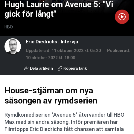
Hugh Laurie om Avenue 5: "Vi
gick för långt"
HBO
Eric Diedrichs
|
Intervju
Uppdaterad: 11 oktober 2022 kl. 05:20
Publicerad:
10 oktober 2022 kl. 18:00
Dela artikeln
Kopiera länk
House-stjärnan om nya
säsongen av rymdserien
Rymdkomediserien "Avenue 5" återvänder till HBO
Max med sin andra säsong. Inför premiären har
Filmtopps Eric Diedrichs fått chansen att samtala