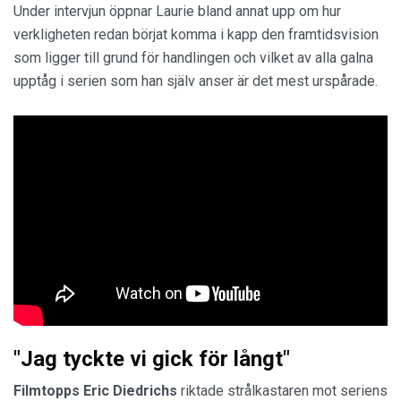
Under intervjun öppnar Laurie bland annat upp om hur
verkligheten redan börjat komma i kapp den framtidsvision
som ligger till grund för handlingen och vilket av alla galna
upptåg i serien som han själv anser är det mest urspårade.
"Jag tyckte vi gick för långt"
Filmtopps Eric Diedrichs
riktade strålkastaren mot seriens