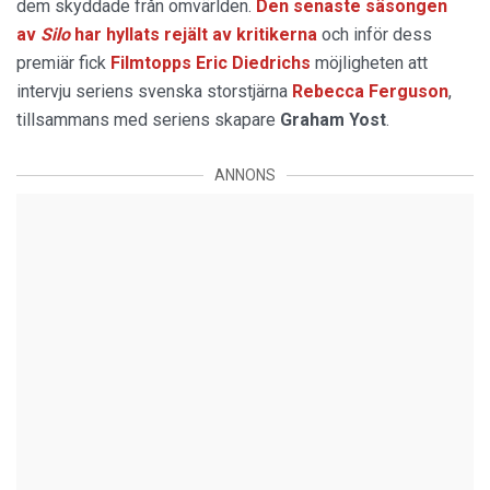
dem skyddade från omvärlden.
Den senaste säsongen
av
Silo
har hyllats rejält av kritikerna
och inför dess
premiär fick
Filmtopps Eric Diedrichs
möjligheten att
intervju seriens svenska storstjärna
Rebecca Ferguson
,
tillsammans med seriens skapare
Graham Yost
.
ANNONS