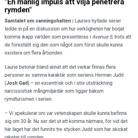
"En manlig impuls att vilja penetrera
rymden"
Samtalet om sanningshalten
i Lauries hyllade serier
ledde in på en diskussion om hur verkligheten har börjat
komma ikapp världen som presenteras i
Avenue 5
, trots att
de föreställt sig den som något som först skulle kunna
existera om flera årtionden.
Laurie betonar bland annat att det verkar finnas flera
personer av samma karaktär som seriens Herman Judd
(
Josh Gad
) – en excentrisk och i stor utsträckning
narcissistisk mångmiljardär som ligger bakom
rymdturismen i serien.
– Vi spekulerar om var vetenskapen skulle kunna befinna
sig om 30 år. Nu ser det ut att komma närmare, för vid det
här laget har det funnits tre stycken Judd som har skickat
raketer till rymden.