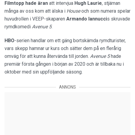
Filmtopp hade äran
att intervjua
Hugh Laurie
, stjärnan
många av oss kom att älska i
House
och som numera spelar
huvudrollen i VEEP-skaparen
Armando Iannucci
s skruvade
rymdkomedi
Avenue 5
.
HBO
-serien handlar om ett gäng bortskämda rymdturister,
vars skepp hamnar ur kurs och sätter dem på en flerårig
omväg för att kunna återvända till jorden.
Avenue 5
hade
premiär första gången i början av 2020 och är tillbaka nu i
oktober med sin uppföljande säsong.
ANNONS