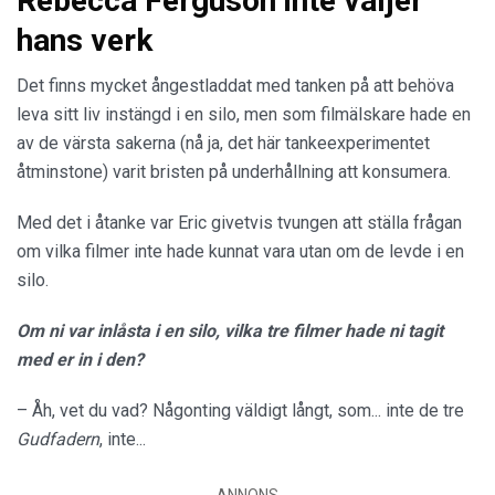
Rebecca Ferguson inte väljer
hans verk
Det finns mycket ångestladdat med tanken på att behöva
leva sitt liv instängd i en silo, men som filmälskare hade en
av de värsta sakerna (nå ja, det här tankeexperimentet
åtminstone) varit bristen på underhållning att konsumera.
Med det i åtanke var Eric givetvis tvungen att ställa frågan
om vilka filmer inte hade kunnat vara utan om de levde i en
silo.
Om ni var inlåsta i en silo, vilka tre filmer hade ni tagit
med er in i den?
– Åh, vet du vad? Någonting väldigt långt, som... inte de tre
Gudfadern
, inte...