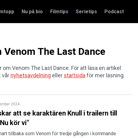
amtopp
Nu på bio
Filmtips
Serietips
Podcast
om Venom The Last Dance
lar om Venom The Last Dance. För att läsa en artikel
k vår
nyhetsavdelning
eller
startsida
för mer läsning.
tember 2024
kar att se karaktären Knull i trailern till
Nu kör vi”
nart tillbaka som Venom för tredje gången i kommande