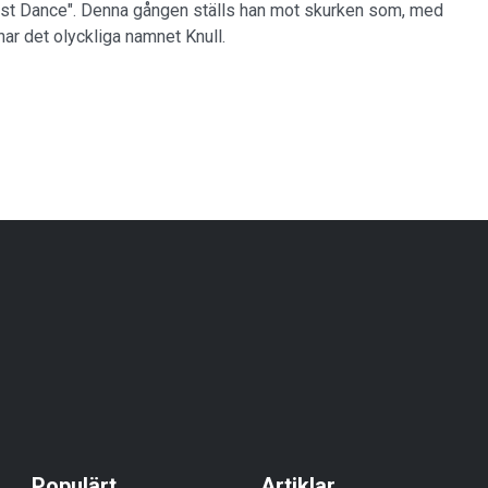
st Dance". Denna gången ställs han mot skurken som, med
ar det olyckliga namnet Knull.
Populärt
Artiklar