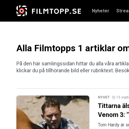
Nyheter
Stre
Alla Filmtopps 1 artiklar 
På den här samlingssidan hittar du alla våra artik
klickar du på tillhörande bild eller rubriktext. Besö
NYHET
15 sep
Tittarna äls
Venom 3: ”
Tom Hardy är s