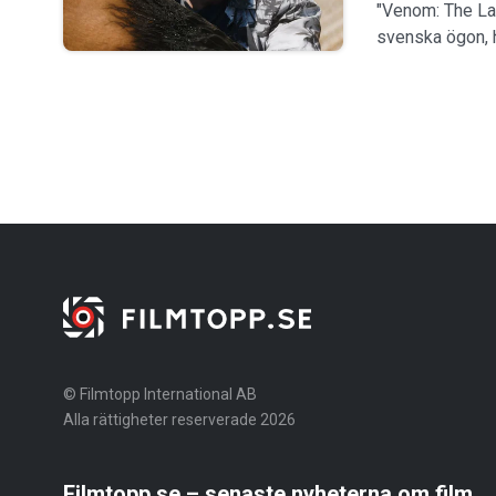
"Venom: The La
svenska ögon, h
© Filmtopp International AB
Alla rättigheter reserverade 2026
Filmtopp.se – senaste nyheterna om film,