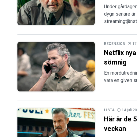
Under gårdagen 
dygn senare är
streamingtjänst
RECENSION
17
Netflix ny
sömnig
En mordutrednin
vara en given s
LISTA
14 juli 2
Här är de 
veckan