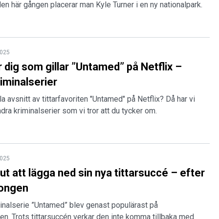
en här gången placerar man Kyle Turner i en ny nationalpark.
2025
r dig som gillar ”Untamed” på Netflix –
iminalserier
la avsnitt av tittarfavoriten "Untamed" på Netflix? Då har vi
dra kriminalserier som vi tror att du tycker om.
2025
 ut att lägga ned sin nya tittarsuccé – efter
songen
minalserie ”Untamed” blev genast populärast på
en. Trots tittarsuccén verkar den inte komma tillbaka med