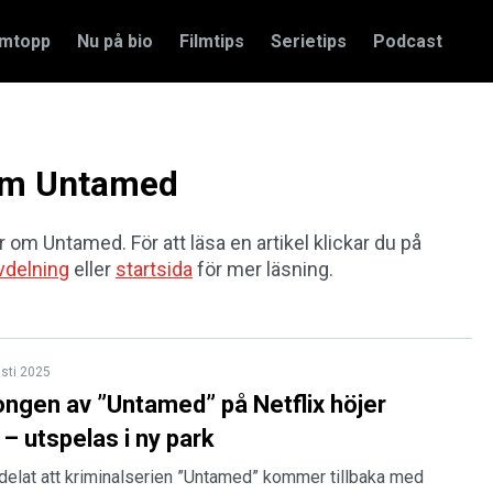
amtopp
Nu på bio
Filmtips
Serietips
Podcast
 om Untamed
r om Untamed. För att läsa en artikel klickar du på
vdelning
eller
startsida
för mer läsning.
sti 2025
ngen av ”Untamed” på Netflix höjer
– utspelas i ny park
delat att kriminalserien ”Untamed” kommer tillbaka med