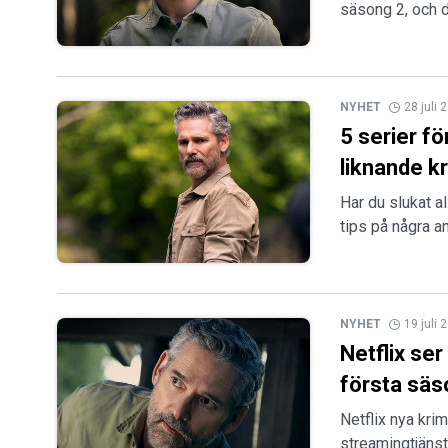
säsong 2, och d
NYHET
28 juli 
5 serier fö
liknande kr
Har du slukat al
tips på några an
NYHET
19 juli 
Netflix ser
första sä
Netflix nya kri
streamingtjänst