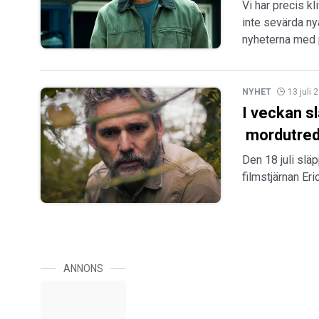
Vi har precis kl
inte sevärda ny
nyheterna med 
NYHET
13 juli 
I veckan sl
mordutredn
Den 18 juli slä
filmstjärnan Eri
ANNONS