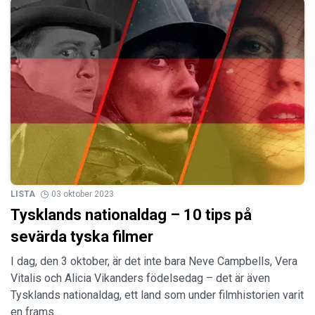
LISTA
03 oktober 2023
Tysklands nationaldag – 10 tips på
sevärda tyska filmer
I dag, den 3 oktober, är det inte bara Neve Campbells, Vera
Vitalis och Alicia Vikanders födelsedag – det är även
Tysklands nationaldag, ett land som under filmhistorien varit
en frams…