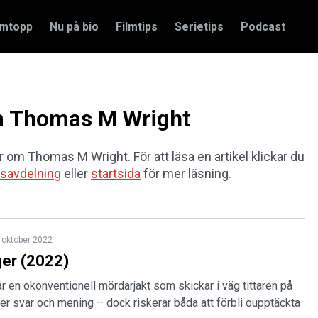
amtopp
Nu på bio
Filmtips
Serietips
Podcast
om Thomas M Wright
ar om Thomas M Wright. För att läsa en artikel klickar du
savdelning
eller
startsida
för mer läsning.
 oktober 2022
ger (2022)
är en okonventionell mördarjakt som skickar i väg tittaren på
ter svar och mening – dock riskerar båda att förbli oupptäckta