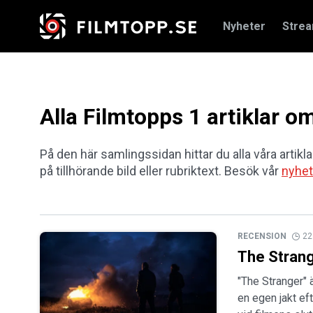
Nyheter
Stre
Alla Filmtopps 1 artiklar 
På den här samlingssidan hittar du alla våra artikl
på tillhörande bild eller rubriktext. Besök vår
nyhet
RECENSION
22
The Stran
"The Stranger" 
en egen jakt ef