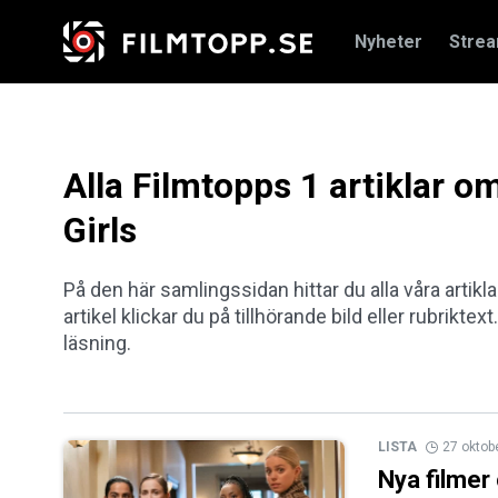
Nyheter
Stre
Alla Filmtopps 1 artiklar o
Girls
På den här samlingssidan hittar du alla våra artikl
artikel klickar du på tillhörande bild eller rubriktex
läsning.
LISTA
27 oktob
Nya filmer