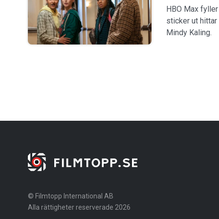
HBO Max fyller 
sticker ut hitta
Mindy Kaling.
© Filmtopp International AB
Alla rättigheter reserverade 2026