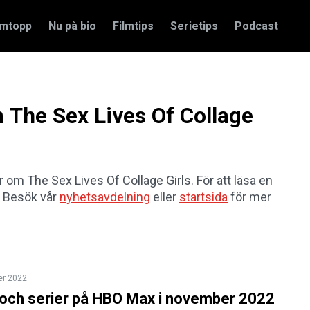
amtopp
Nu på bio
Filmtips
Serietips
Podcast
m The Sex Lives Of Collage
ar om The Sex Lives Of Collage Girls. För att läsa en
t. Besök vår
nyhetsavdelning
eller
startsida
för mer
er 2022
 och serier på HBO Max i november 2022