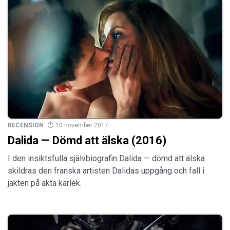
RECENSION
10 november 2017
Dalida — Dömd att älska (2016)
I den insiktsfulla självbiografin Dalida — dömd att älska
skildras den franska artisten Dalidas uppgång och fall i
jakten på äkta kärlek.