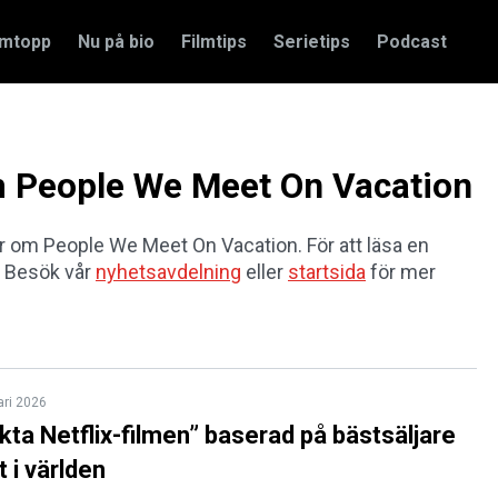
amtopp
Nu på bio
Filmtips
Serietips
Podcast
om People We Meet On Vacation
lar om People We Meet On Vacation. För att läsa en
t. Besök vår
nyhetsavdelning
eller
startsida
för mer
ari 2026
kta Netflix-filmen” baserad på bästsäljare
t i världen