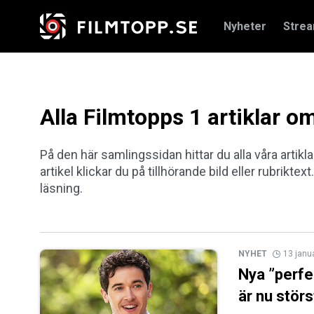
Nyheter
Stre
Alla Filmtopps 1 artiklar 
På den här samlingssidan hittar du alla våra artik
artikel klickar du på tillhörande bild eller rubriktex
läsning.
NYHET
13 janu
Nya ”perfe
är nu störs