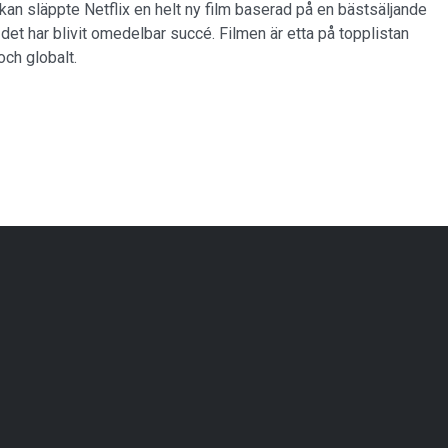
kan släppte Netflix en helt ny film baserad på en bästsäljande
det har blivit omedelbar succé. Filmen är etta på topplistan
och globalt.