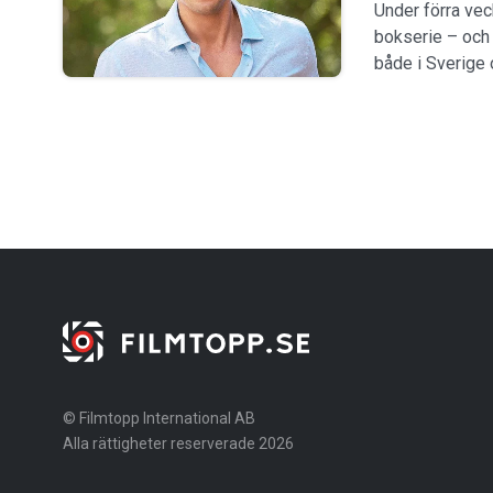
Under förra vec
bokserie – och 
både i Sverige 
© Filmtopp International AB
Alla rättigheter reserverade 2026