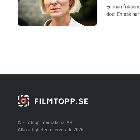
En man frikänns
död. En sak ha
© Filmtopp International AB
Alla rättigheter reserverade 2026