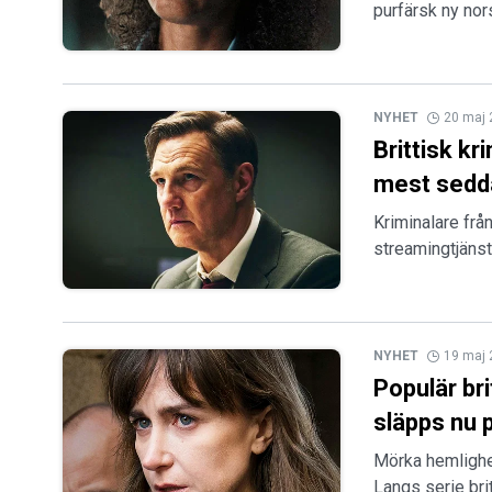
purfärsk ny nor
NYHET
20 maj
Brittisk kr
mest sedda
Kriminalare frå
streamingtjänste
NYHET
19 maj
Populär br
släpps nu 
Mörka hemlighet
Langs serie bri