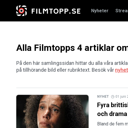
Nyheter
Stre
Alla Filmtopps 4 artiklar 
På den här samlingssidan hittar du alla våra artikla
på tillhörande bild eller rubriktext. Besök vår
nyhet
NYHET
01 juni
Fyra britti
och drama
Bland de fem me