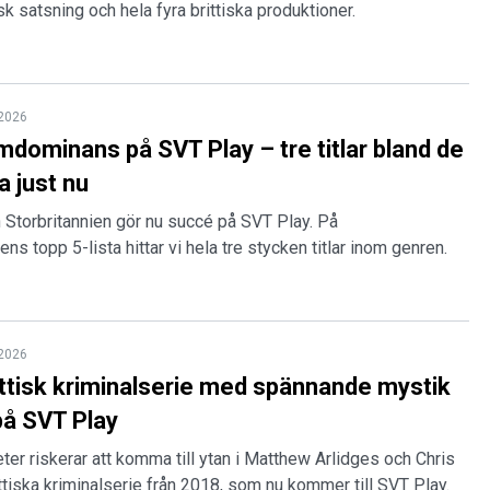
sk satsning och hela fyra brittiska produktioner.
 2026
imdominans på SVT Play – tre titlar bland de
 just nu
n Storbritannien gör nu succé på SVT Play. På
ns topp 5-lista hittar vi hela tre stycken titlar inom genren.
 2026
ittisk kriminalserie med spännande mystik
på SVT Play
er riskerar att komma till ytan i Matthew Arlidges och Chris
ttiska kriminalserie från 2018, som nu kommer till SVT Play.