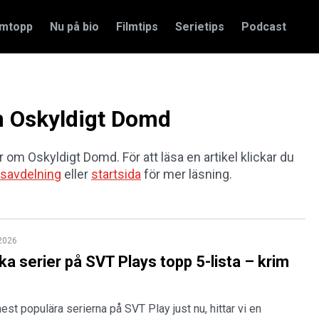
amtopp
Nu på bio
Filmtips
Serietips
Podcast
om Oskyldigt Domd
r om Oskyldigt Domd. För att läsa en artikel klickar du
savdelning
eller
startsida
för mer läsning.
 2026
ska serier på SVT Plays topp 5-lista – krim
st populära serierna på SVT Play just nu, hittar vi en