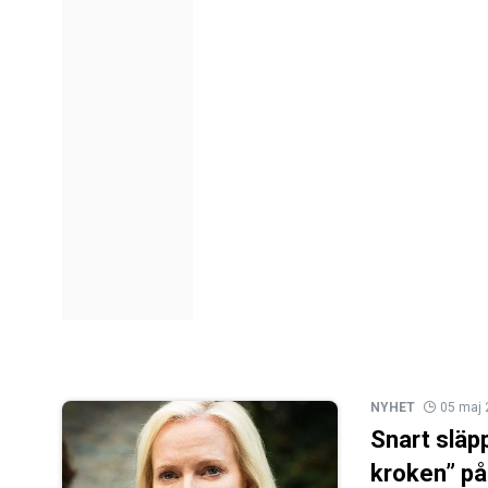
NYHET
05 maj
Snart släp
kroken” på