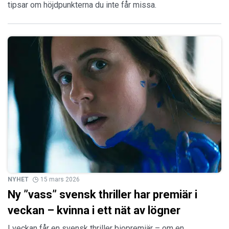
tipsar om höjdpunkterna du inte får missa.
NYHET
15 mars 2026
Ny ”vass” svensk thriller har premiär i
veckan – kvinna i ett nät av lögner
I veckan får en svensk thriller biopremiär – om en