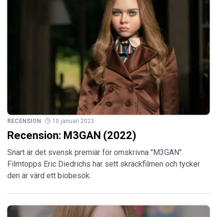
RECENSION
10 januari 2023
Recension: M3GAN (2022)
Snart är det svensk premiär för omskrivna "M3GAN".
Filmtopps Eric Diedrichs har sett skräckfilmen och tycker
den är värd ett biobesök.