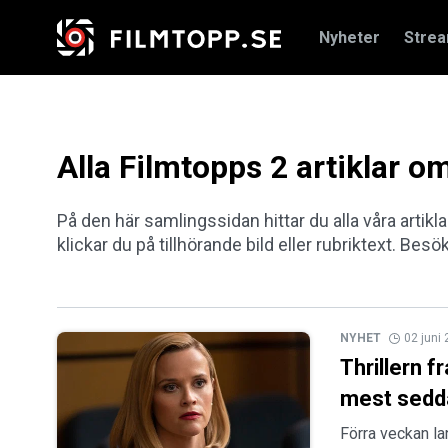
Nyheter
Stre
Alla Filmtopps 2 artiklar o
På den här samlingssidan hittar du alla våra artikla
klickar du på tillhörande bild eller rubriktext. Besö
NYHET
02 juni
Thrillern 
mest sedda
Förra veckan l