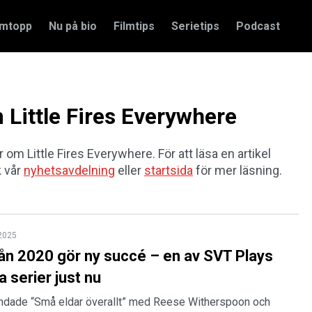
amtopp
Nu på bio
Filmtips
Serietips
Podcast
m Little Fires Everywhere
r om Little Fires Everywhere. För att läsa en artikel
k vår
nyhetsavdelning
eller
startsida
för mer läsning.
 2025
från 2020 gör ny succé – en av SVT Plays
 serier just nu
andade “Små eldar överallt” med Reese Witherspoon och