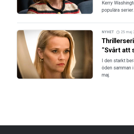
Kerry Washingt
populära serier.
NYHET
25 maj
Thrillerse
”Svårt att 
I den starkt be
öden samman i 
maj.