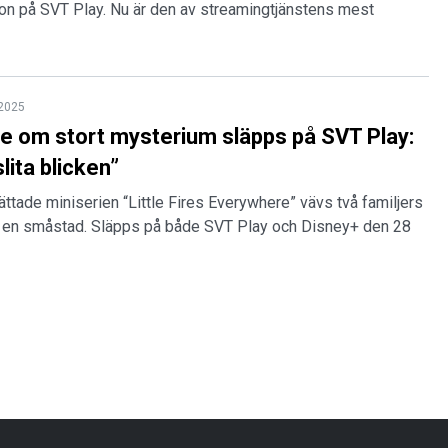
on på SVT Play. Nu är den av streamingtjänstens mest
 2025
rie om stort mysterium släpps på SVT Play:
slita blicken”
rättade miniserien “Little Fires Everywhere” vävs två familjers
en småstad. Släpps på både SVT Play och Disney+ den 28