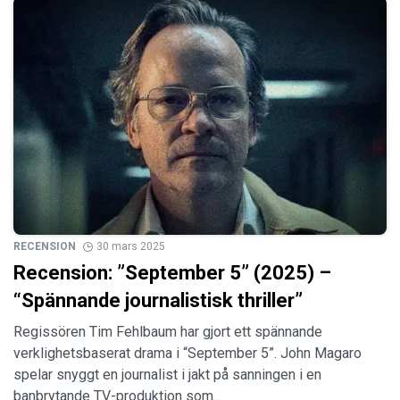
RECENSION
30 mars 2025
Recension: ”September 5” (2025) –
“Spännande journalistisk thriller”
Regissören Tim Fehlbaum har gjort ett spännande
verklighetsbaserat drama i “September 5”. John Magaro
spelar snyggt en journalist i jakt på sanningen i en
banbrytande TV-produktion som…