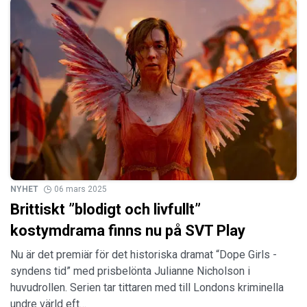
NYHET
06 mars 2025
Brittiskt ”blodigt och livfullt”
kostymdrama finns nu på SVT Play
Nu är det premiär för det historiska dramat “Dope Girls -
syndens tid” med prisbelönta Julianne Nicholson i
huvudrollen. Serien tar tittaren med till Londons kriminella
undre värld eft…