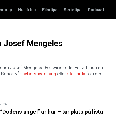
amtopp
Nu på bio
Filmtips
Serietips
Podcast
om Josef Mengeles
lar om Josef Mengeles Forsvinnande. För att läsa en
t. Besök vår
nyhetsavdelning
eller
startsida
för mer
l 2026
Dödens ängel” är här – tar plats på lista