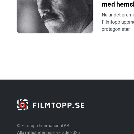
med hemsk
Nu är det premi
Filmtopp uppmä
protagonister.
© Filmtopp International AB
Alla rättigheter reserverade 2026