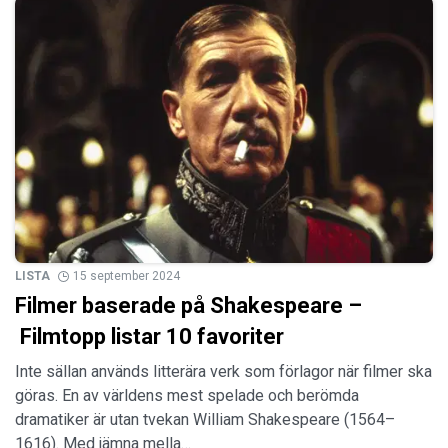
LISTA
15 september 2024
Filmer baserade på Shakespeare –
Filmtopp listar 10 favoriter
Inte sällan används litterära verk som förlagor när filmer ska
göras. En av världens mest spelade och berömda
dramatiker är utan tvekan William Shakespeare (1564–
1616). Med jämna mella…