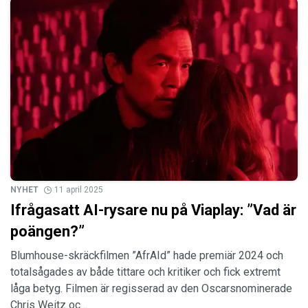
NYHET
11 april 2025
Ifrågasatt AI-rysare nu på Viaplay: ”Vad är
poängen?”
Blumhouse-skräckfilmen ”AfrAId” hade premiär 2024 och
totalsågades av både tittare och kritiker och fick extremt
låga betyg. Filmen är regisserad av den Oscarsnominerade
Chris Weitz oc…