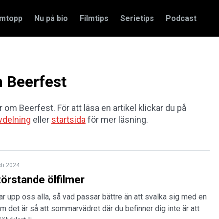
amtopp
Nu på bio
Filmtips
Serietips
Podcast
m Beerfest
r om Beerfest. För att läsa en artikel klickar du på
vdelning
eller
startsida
för mer läsning.
ti 2024
törstande ölfilmer
 upp oss alla, så vad passar bättre än att svalka sig med en
 Om det är så att sommarvädret där du befinner dig inte är att