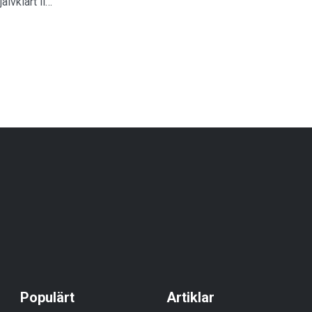
jälvklart li…
Populärt
Artiklar