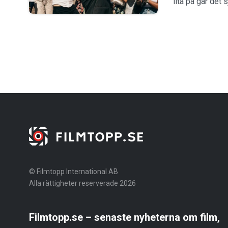
lita på går det s
© Filmtopp International AB
Alla rättigheter reserverade 2026
Filmtopp.se – senaste nyheterna om film,