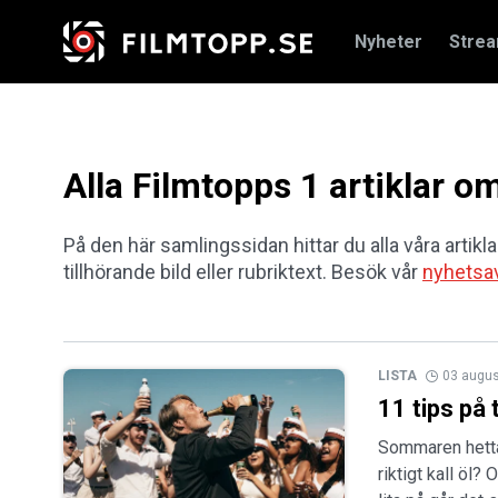
Nyheter
Stre
Alla Filmtopps 1 artiklar o
På den här samlingssidan hittar du alla våra artikla
tillhörande bild eller rubriktext. Besök vår
nyhetsa
LISTA
03 augus
11 tips på 
Sommaren hettar
riktigt kall öl?