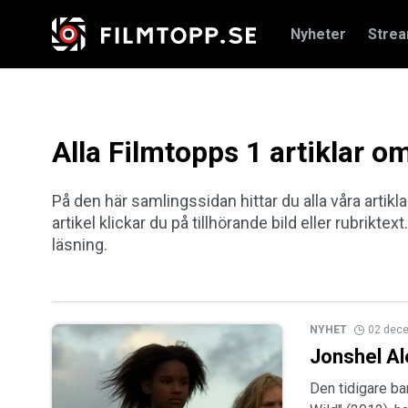
Nyheter
Stre
Alla Filmtopps 1 artiklar 
På den här samlingssidan hittar du alla våra artik
artikel klickar du på tillhörande bild eller rubriktex
läsning.
NYHET
02 dec
Jonshel A
Den tidigare ba