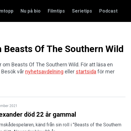
amtopp
Nu på bio
Filmtips
Serietips
Podcast
om Beasts Of The Southern Wild
lar om Beasts Of The Southern Wild. För att läsa en
t. Besök vår
nyhetsavdelning
eller
startsida
för mer
ember 2021
lexander död 22 år gammal
rnskådespelaren, känd från sin roll i "Beasts of the Southern