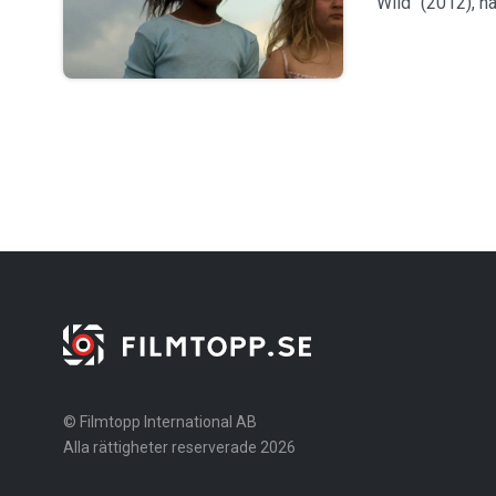
Wild" (2012), ha
© Filmtopp International AB
Alla rättigheter reserverade 2026