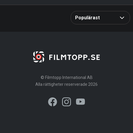
Streamingtjänst
Alla
Rensa
Populärast
Genre
Alla
Rensa
Betyg
Språk
Sändningsår
0
10
© Filmtopp International AB
Alla rättigheter reserverade 2026
1920
2023