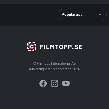
Streamingtjänst
Alla
Rensa
Populärast
Genre
Alla
Rensa
Betyg
Språk
Utgivningsår
0
10
Speltid
© Filmtopp International AB
Alla rättigheter reserverade 2026
Skådespelare/regissör
1920
2026
0 tim 0 min
5 tim 0 min