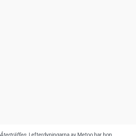
Återträffen
. I efterdyningarna av Metoo har hon