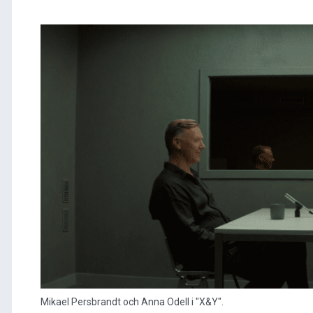
Mikael Persbrandt och Anna Odell i "X&Y".