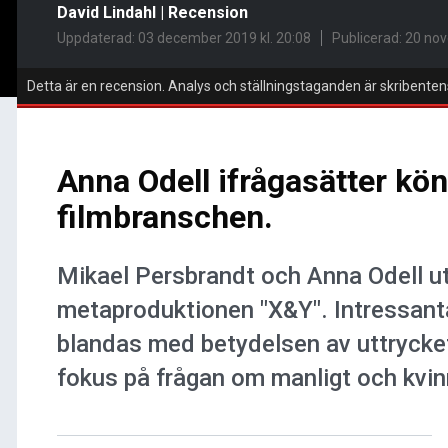
David Lindahl
|
Recension
Uppdaterad: 03 december 2019 kl. 20:08
Publicerad:
20 nov
Detta är en recension. Analys och ställningstaganden är skribenten
Anna Odell ifrågasätter kön
filmbranschen.
Mikael Persbrandt och Anna Odell ut
metaproduktionen "X&Y". Intressant
blandas med betydelsen av uttrycket 
fokus på frågan om manligt och kvinn