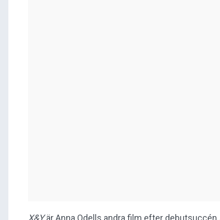
X&Y
är Anna Odells andra film efter debutsuccén