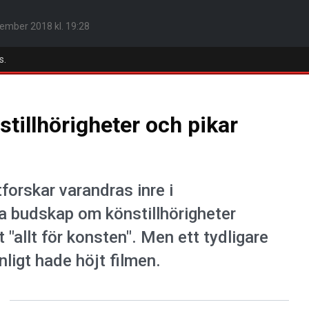
ember 2018 kl. 19:28
s.
stillhörigheter och pikar
forskar varandras inre i
a budskap om könstillhörigheter
"allt för konsten". Men ett tydligare
ligt hade höjt filmen.