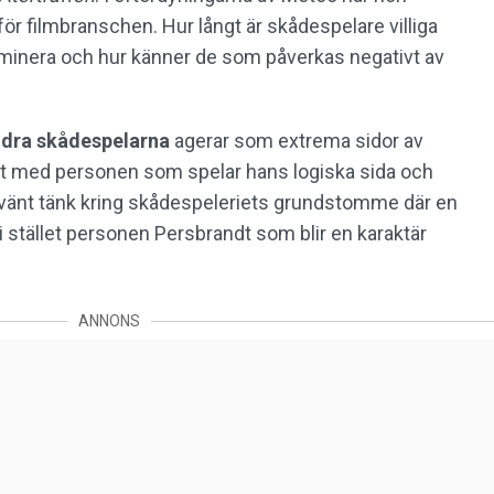
r filmbranschen. Hur långt är skådespelare villiga
ominera och hur känner de som påverkas negativt av
ndra skådespelarna
agerar som extrema sidor av
dt med personen som spelar hans logiska sida och
 omvänt tänk kring skådespeleriets grundstomme där en
 i stället personen Persbrandt som blir en karaktär
ANNONS