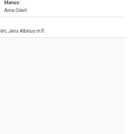
Manus:
Anna Odell
lm, Jens Albinus m.fl.