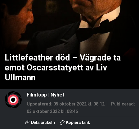
Littlefeather död – Vägrade ta
emot Oscarsstatyett av Liv
Ullmann
Filmtopp
|
Nyhet
Uppdaterad: 05 oktober 2022 kl. 08:12
Publicerad:
03 oktober 2022 kl. 08:46
Dela artikeln
Kopiera länk