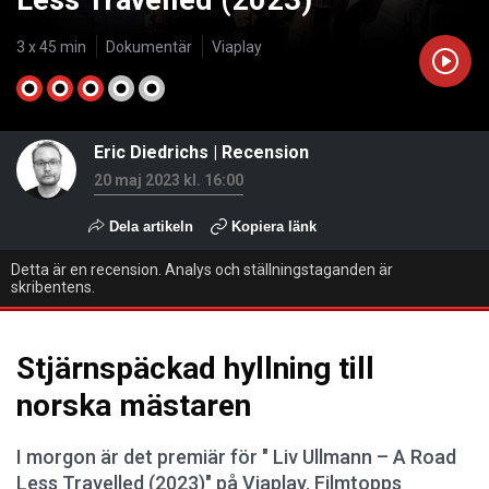
Less Travelled (2023)
3 x 45 min
Dokumentär
Viaplay
Eric Diedrichs
|
Recension
20 maj 2023 kl. 16:00
Dela artikeln
Kopiera länk
Detta är en recension. Analys och ställningstaganden är
skribentens.
Stjärnspäckad hyllning till
norska mästaren
I morgon är det premiär för " Liv Ullmann – A Road
Less Travelled (2023)" på Viaplay. Filmtopps