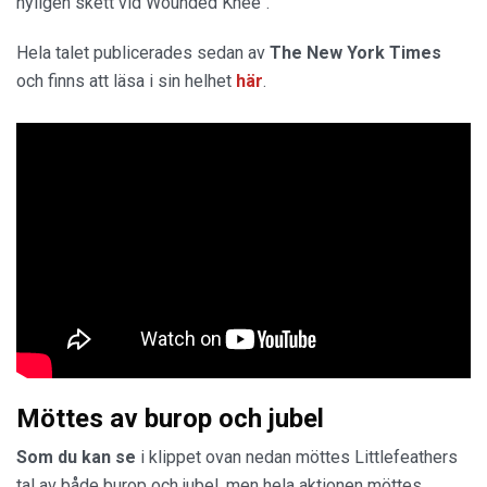
nyligen skett vid Wounded Knee".
Hela talet publicerades sedan av
The New York Times
och finns att läsa i sin helhet
här
.
Möttes av burop och jubel
Som du kan se
i klippet ovan nedan möttes Littlefeathers
tal av både burop och jubel, men hela aktionen möttes