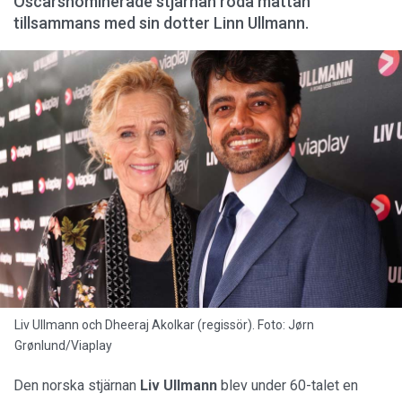
Oscarsnominerade stjärnan röda mattan
tillsammans med sin dotter Linn Ullmann.
Liv Ullmann och Dheeraj Akolkar (regissör). Foto: Jørn
Grønlund/Viaplay
Den norska stjärnan
Liv Ullmann
blev under 60-talet en