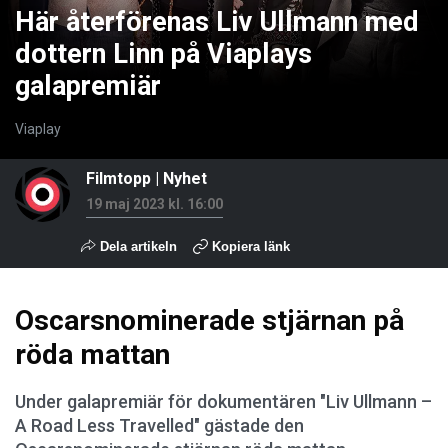
Här återförenas Liv Ullmann med
dottern Linn på Viaplays
galapremiär
Viaplay
Filmtopp
|
Nyhet
19 maj 2023 kl. 16:00
Dela artikeln
Kopiera länk
Oscarsnominerade stjärnan på
röda mattan
Under galapremiär för dokumentären "Liv Ullmann –
A Road Less Travelled" gästade den