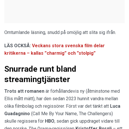
Omtumlande läsning, snudd på omöjlig att slita sig ifrån.
LÄS OCKSÅ:
Veckans stora svenska film delar
kritikerna – kallas ”charmig” och ”stolpig”
Snurrade runt bland
streamingtjänster
Trots att romanen
är förhållandevis ny (åtminstone med
Ellis mått mätt), har den sedan 2023 hunnit vandra mellan
olika filmbolag och regissörer. Först var det tänkt att
Luca
Guadagnino
(Call Me By Your Name, The Challengers)
skulle regissera för
HBO
, sedan gick uppdraget vidare till
den norske
The Drama
-regissören
Kristoffer Borgli
– ett