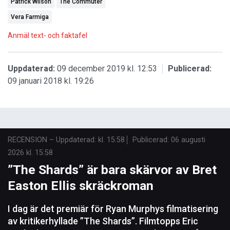
Patrick Wilson
The Commuter
Vera Farmiga
Anmäl text- och faktafel
Uppdaterad:
09 december 2019 kl. 12:53
Publicerad:
09 januari 2018 kl. 19:26
RECENSION
–
Uppdaterad: kl. 15:58
Publicerad:
06 augusti
2026 kl. 15:58
”The Shards” är bara skärvor av Bret
Easton Ellis skräckroman
I dag är det premiär för Ryan Murphys filmatisering
av kritikerhyllade ”The Shards”. Filmtopps Eric