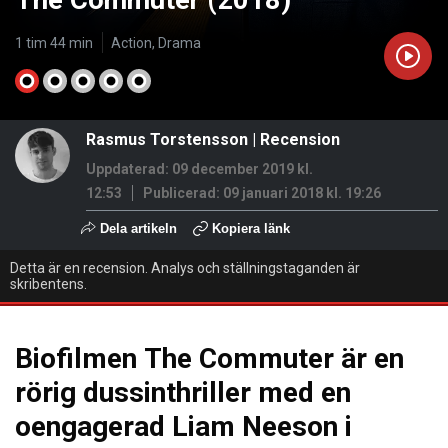
The Commuter (2018)
1 tim 44 min
Action, Drama
Rasmus Torstensson
|
Recension
Uppdaterad: 09 december 2019 kl.
12:53
Publicerad:
09 januari 2018 kl. 19:26
Dela artikeln
Kopiera länk
Detta är en recension. Analys och ställningstaganden är
skribentens.
Biofilmen The Commuter är en
rörig dussinthriller med en
oengagerad Liam Neeson i