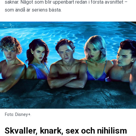
saknar. Något som blir uppenbart redan i första avsnittet –
som ändå är seriens bästa.
Foto: Disney+.
Skvaller, knark, sex och nihilism