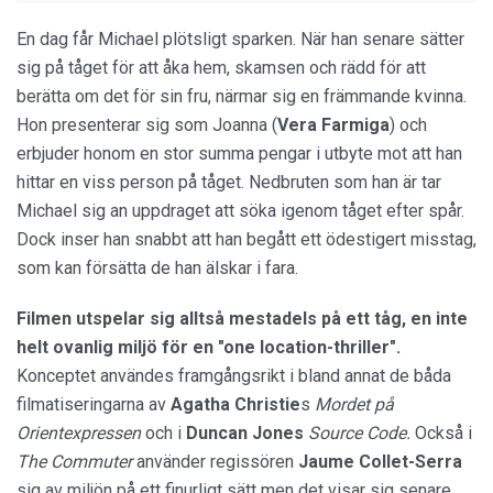
En dag får Michael plötsligt sparken. När han senare sätter
sig på tåget för att åka hem, skamsen och rädd för att
berätta om det för sin fru, närmar sig en främmande kvinna.
Hon presenterar sig som Joanna (
Vera Farmiga
) och
erbjuder honom en stor summa pengar i utbyte mot att han
hittar en viss person på tåget. Nedbruten som han är tar
Michael sig an uppdraget att söka igenom tåget efter spår.
Dock inser han snabbt att han begått ett ödestigert misstag,
som kan försätta de han älskar i fara.
Filmen utspelar sig alltså mestadels på ett tåg, en inte
helt ovanlig miljö för en "one location-thriller".
Konceptet användes framgångsrikt i bland annat de båda
filmatiseringarna av
Agatha Christie
s
Mordet på
Orientexpressen
och i
Duncan Jones
Source Code.
Också i
The Commuter
använder regissören
Jaume Collet-Serra
sig av miljön på ett finurligt sätt men det visar sig senare