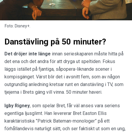
Foto: Disney+.
Danstävling på 50 minuter?
Det dröjer inte länge
innan serieskaparen måste hitta på
det ena och det andra för att dryga ut speltiden. Fokus
läggs istället på fjantiga, såpopera-liknande scener i
kompisgänget. Värst blir det i avsnitt fem, som av någon
outgrundlig anledning kretsar runt en danstävling i TV, som
tjejerna i Brets gäng vill vinna. 50 minuter haveri.
Igby Rigney
, som spelar Bret, får väl anses vara seriens
egentliga ljusglimt. Han levererar Bret Easton Ellis
karaktäristiska ”Patrick Bateman-monologer” på ett
förhållandevis naturligt sätt, och ser faktiskt ut som en ung,