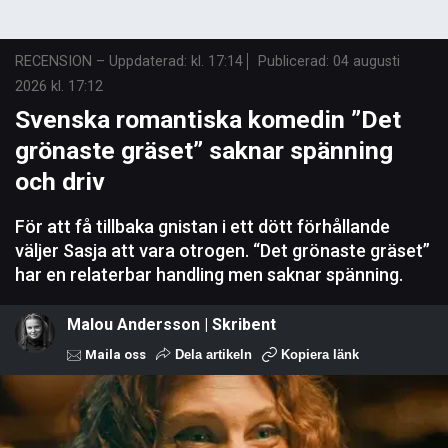
RECENSION
–
Uppdaterad: kl. 17:14
Publicerad:
04 augusti
2026 kl. 17:12
Svenska romantiska komedin ”Det
grönaste gräset” saknar spänning
och driv
För att få tillbaka gnistan i ett dött förhållande
väljer Sasja att vara otrogen. “Det grönaste gräset”
har en relaterbar handling men saknar spänning.
Malou Andersson | Skribent
Maila oss
Dela artikeln
Kopiera länk