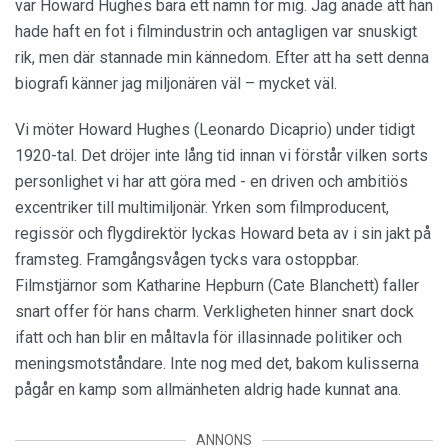
var Howard Hughes bara ett namn för mig. Jag anade att han
hade haft en fot i filmindustrin och antagligen var snuskigt
rik, men där stannade min kännedom. Efter att ha sett denna
biografi känner jag miljonären väl – mycket väl.
Vi möter Howard Hughes (Leonardo Dicaprio) under tidigt
1920-tal. Det dröjer inte lång tid innan vi förstår vilken sorts
personlighet vi har att göra med - en driven och ambitiös
excentriker till multimiljonär. Yrken som filmproducent,
regissör och flygdirektör lyckas Howard beta av i sin jakt på
framsteg. Framgångsvågen tycks vara ostoppbar.
Filmstjärnor som Katharine Hepburn (Cate Blanchett) faller
snart offer för hans charm. Verkligheten hinner snart dock
ifatt och han blir en måltavla för illasinnade politiker och
meningsmotståndare. Inte nog med det, bakom kulisserna
pågår en kamp som allmänheten aldrig hade kunnat ana.
ANNONS