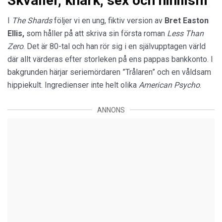
Skvaller, knark, sex och nihilism
I
The Shards
följer vi en ung, fiktiv version av
Bret Easton
Ellis,
som håller på att skriva sin första roman
Less Than
Zero
. Det är 80-tal och han rör sig i en självupptagen värld
där allt värderas efter storleken på ens pappas bankkonto. I
bakgrunden härjar seriemördaren ”Trålaren” och en våldsam
hippiekult. Ingredienser inte helt olika
American Psycho
.
ANNONS