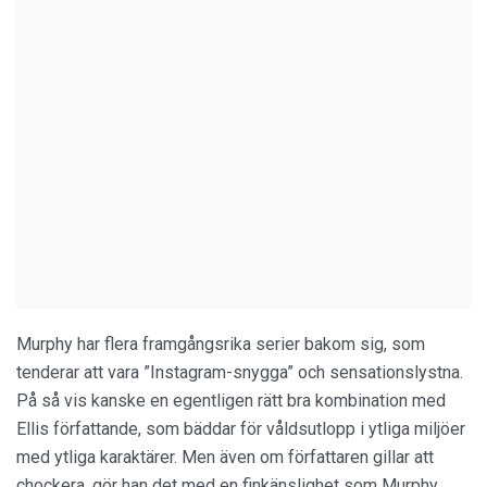
Murphy har flera framgångsrika serier bakom sig, som
tenderar att vara ”Instagram-snygga” och sensationslystna.
På så vis kanske en egentligen rätt bra kombination med
Ellis författande, som bäddar för våldsutlopp i ytliga miljöer
med ytliga karaktärer. Men även om författaren gillar att
chockera, gör han det med en finkänslighet som Murphy