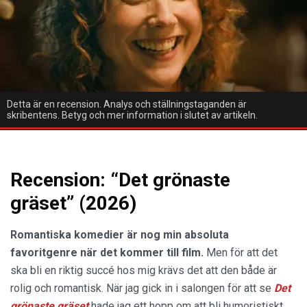
Detta är en recension. Analys och ställningstaganden är
skribentens. Betyg och mer information i slutet av artikeln.
Recension: “Det grönaste
gräset” (2026)
Romantiska komedier är nog min absoluta
favoritgenre när det kommer till film.
Men för att det
ska bli en riktig succé hos mig krävs det att den både är
rolig och romantisk. När jag gick in i salongen för att se
Det
grönaste gräset
hade jag ett hopp om att bli humoristiskt