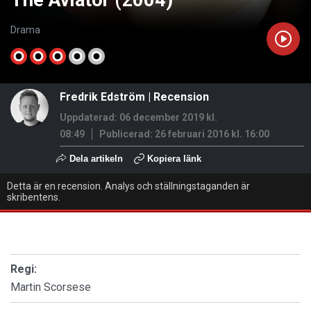
The Aviator (2004)
Drama
Fredrik Edström
|
Recension
Uppdaterad: 06 december 2019 kl.
08:49
Publicerad:
26 februari 2016 kl. 16:00
Dela artikeln
Kopiera länk
Detta är en recension. Analys och ställningstaganden är
skribentens.
Regi:
Martin Scorsese