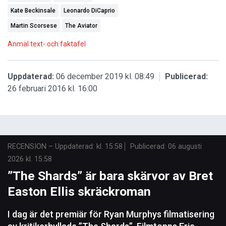
Kate Beckinsale
Leonardo DiCaprio
Martin Scorsese
The Aviator
Anmäl text- och faktafel
Uppdaterad:
06 december 2019 kl. 08:49
Publicerad:
26 februari 2016 kl. 16:00
RECENSION
–
Uppdaterad: kl. 15:58
Publicerad:
06 augusti
2026 kl. 15:58
”The Shards” är bara skärvor av Bret
Easton Ellis skräckroman
I dag är det premiär för Ryan Murphys filmatisering