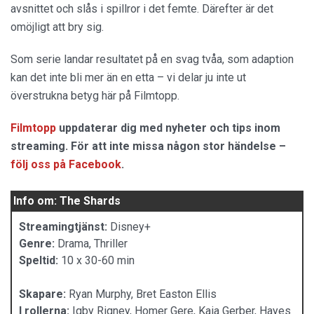
avsnittet och slås i spillror i det femte. Därefter är det
omöjligt att bry sig.
Som serie landar resultatet på en svag tvåa, som adaption
kan det inte bli mer än en etta – vi delar ju inte ut
överstrukna betyg här på Filmtopp.
Filmtopp
uppdaterar dig med nyheter och tips inom
streaming. För att inte missa någon stor händelse –
följ oss på Facebook
.
Info om: The Shards
Streamingtjänst:
Disney+
Genre:
Drama, Thriller
Speltid:
10 x 30-60 min
Skapare:
Ryan Murphy, Bret Easton Ellis
I rollerna:
Igby Rigney, Homer Gere, Kaia Gerber, Hayes