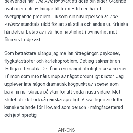
sekvenser har
The Aviator
svårt att dölja sin ålder. Stående
ovationer och hyllningar till trots – filmen har ett
övergripande problem. Liksom sin huvudperson är
The
Aviator
stundtals rädd för att stå stilla och andas ut. Kritiska
händelser betas av i väl hög hastighet, i synnerhet mot
filmens tredje akt.
Som betraktare slängs jag mellan rättegångar, psykoser,
flygkatastrofer och kärleksproblem. Det jag saknar är en
tydligare tematik. Det finns en mängd otroligt starka scener
i filmen som inte hålls ihop av något ordentligt klister. Jag
upplever inte någon dramatisk högpunkt av scener som
bara hinner skrapa på ytan för att sedan rusa vidare. Mot
slutet blir det också ganska spretigt. Visserligen är detta
kanske talande för Howard som person - mångfacetterad
och just spretig.
ANNONS