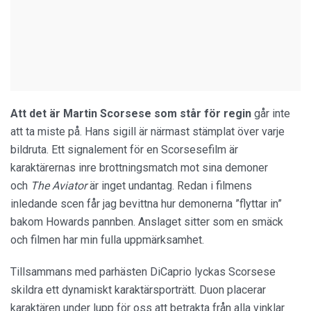
Att det är Martin Scorsese som står för regin
går inte
att ta miste på. Hans sigill är närmast stämplat över varje
bildruta. Ett signalement för en Scorsesefilm är
karaktärernas inre brottningsmatch mot sina demoner
och
The Aviator
är inget undantag. Redan i filmens
inledande scen får jag bevittna hur demonerna ”flyttar in”
bakom Howards pannben. Anslaget sitter som en smäck
och filmen har min fulla uppmärksamhet.
Tillsammans med parhästen DiCaprio lyckas Scorsese
skildra ett dynamiskt karaktärsporträtt. Duon placerar
karaktären under lupp för oss att betrakta från alla vinklar