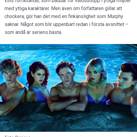
Ellis författande, som bäddar för våldsutlopp i ytliga miljöer
med ytliga karaktärer. Men även om författaren gillar att
chockera, gör han det med en finkänslighet som Murphy
saknar. Något som blir uppenbart redan i första avsnittet –
som ändå är seriens bästa.