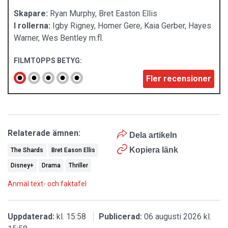
Skapare:
Ryan Murphy, Bret Easton Ellis
I rollerna:
Igby Rigney, Homer Gere, Kaia Gerber, Hayes
Warner, Wes Bentley m.fl.
FILMTOPPS BETYG:
Fler recensioner
Relaterade ämnen:
Dela artikeln
Kopiera länk
The Shards
Bret Eason Ellis
Disney+
Drama
Thriller
Anmäl text- och faktafel
Uppdaterad:
kl. 15:58
Publicerad:
06 augusti 2026 kl.