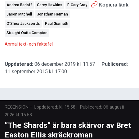
Kopiera länk
Andrea Berloff
Corey Hawkins
F. Gary Gray
Jason Mitchell
Jonathan Herman
O'Shea Jackson Jr.
Paul Giamatti
Straight Outta Compton
Anmäl text- och faktafel
Uppdaterad:
06 december 2019 kl. 11:57
Publicerad:
11 september 2015 kl. 17:00
RECENSION
–
Uppdaterad: kl. 15:58
Publicerad:
06 augusti
2026 kl. 15:58
”The Shards” är bara skärvor av Bret
Easton Ellis skräckroman