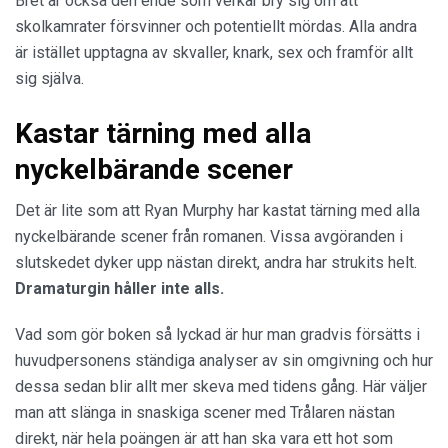
Bret är också den ende som verkar bry sig om att
skolkamrater försvinner och potentiellt mördas. Alla andra
är istället upptagna av skvaller, knark, sex och framför allt
sig själva.
Kastar tärning med alla
nyckelbärande scener
Det är lite som att Ryan Murphy har kastat tärning med alla
nyckelbärande scener från romanen. Vissa avgöranden i
slutskedet dyker upp nästan direkt, andra har strukits helt.
Dramaturgin håller inte alls.
Vad som gör boken så lyckad är hur man gradvis försätts i
huvudpersonens ständiga analyser av sin omgivning och hur
dessa sedan blir allt mer skeva med tidens gång. Här väljer
man att slänga in snaskiga scener med Trålaren nästan
direkt, när hela poängen är att han ska vara ett hot som