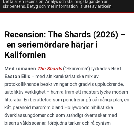
Detta är en recension. Analys och ställningstaganden är
skribentens. Betyg och mer information i slutet av artikeln.
Recension: The Shards (2026) –
en seriemördare härjar i
Kalifornien
Med romanen
The Shards
(”Skärvorna”) lyckades
Bret
Easton Ellis
– med sin karaktäristiska mix av
protokolliknande beskrivningar och gradvis uppluckrande,
autofiktiv verklighet – hamra fram ett mästerstycke modern
litteratur. En berättelse som penetrerar på så många plan; en
kåt, paranoid mardröm bland Hollywoods nihilistiska
överklassungdomar och som ständigt överraskar med
bisarra våldsscener, förbjudna tankar och rå cynism.