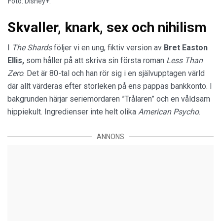
Foto: Disney+.
Skvaller, knark, sex och nihilism
I
The Shards
följer vi en ung, fiktiv version av
Bret Easton
Ellis,
som håller på att skriva sin första roman
Less Than
Zero
. Det är 80-tal och han rör sig i en självupptagen värld
där allt värderas efter storleken på ens pappas bankkonto. I
bakgrunden härjar seriemördaren ”Trålaren” och en våldsam
hippiekult. Ingredienser inte helt olika
American Psycho
.
ANNONS