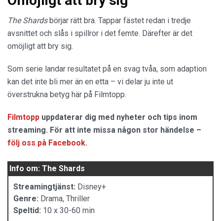
Omöjligt att bry sig
The Shards
börjar rätt bra. Tappar fästet redan i tredje
avsnittet och slås i spillror i det femte. Därefter är det
omöjligt att bry sig.
Som serie landar resultatet på en svag tvåa, som adaption
kan det inte bli mer än en etta – vi delar ju inte ut
överstrukna betyg här på Filmtopp.
Filmtopp
uppdaterar dig med nyheter och tips inom
streaming. För att inte missa någon stor händelse –
följ oss på Facebook
.
Info om: The Shards
Streamingtjänst:
Disney+
Genre:
Drama, Thriller
Speltid:
10 x 30-60 min