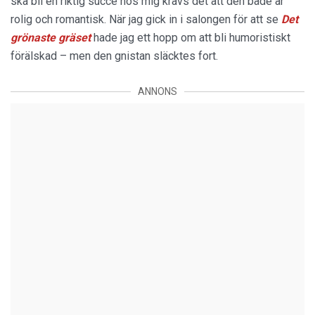
ska bli en riktig succé hos mig krävs det att den både är
rolig och romantisk. När jag gick in i salongen för att se
Det
grönaste gräset
hade jag ett hopp om att bli humoristiskt
förälskad – men den gnistan släcktes fort.
ANNONS