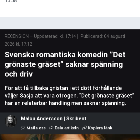
15:58
RECENSION
–
Uppdaterad: kl. 17:14
Publicerad:
04 augusti
2026 kl. 17:12
Svenska romantiska komedin ”Det
grönaste gräset” saknar spänning
och driv
För att få tillbaka gnistan i ett dött förhållande
väljer Sasja att vara otrogen. “Det grönaste gräset”
har en relaterbar handling men saknar spänning.
Malou Andersson | Skribent
Maila oss
Dela artikeln
Kopiera länk