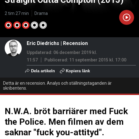
Straight Outta Compton (2015)
2 tim 27 min
Drama
Eric Diedrichs
|
Recension
Uppdaterad: 06 december 2019 kl.
11:57
Publicerad:
11 september 2015 kl. 17:00
Dela artikeln
Kopiera länk
Detta är en recension. Analys och ställningstaganden är
skribentens.
N.W.A. bröt barriärer med Fuck
the Police. Men filmen av dem
saknar "fuck you-attityd".