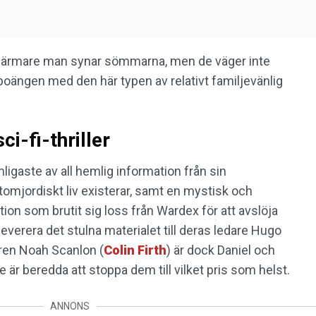
ju närmare man synar sömmarna, men de väger inte
 poängen med den här typen av relativt familjevänlig
i-fi-thriller
mligaste av all hemlig information från sin
tomjordiskt liv existerar, samt en mystisk och
ation som brutit sig loss från Wardex för att avslöja
leverera det stulna materialet till deras ledare Hugo
ren Noah Scanlon (
Colin Firth
) är dock Daniel och
de är beredda att stoppa dem till vilket pris som helst.
ANNONS