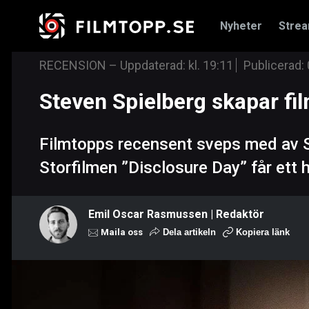
Nyheter
Stre
RECENSION
–
Uppdaterad: kl. 19:11
Publicerad:
Steven Spielberg skapar fi
Filmtopps recensent sveps med av St
Storfilmen ”Disclosure Day” får ett 
Emil Oscar Rasmussen | Redaktör
Maila oss
Dela artikeln
Kopiera länk