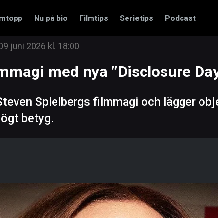
amtopp
Nu på bio
Filmtips
Serietips
Podcast
09 juni 2026 kl. 18:00
lmmagi med nya ”Disclosure Day
even Spielbergs filmmagi och lägger objek
högt betyg.