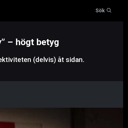
Sök
” – högt betyg
tiviteten (delvis) åt sidan.